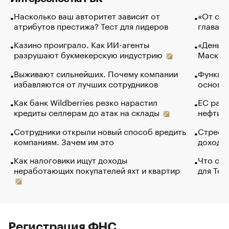
Насколько ваш авторитет зависит от
«От спо
атрибутов престижа? Тест для лидеров
глава к
Казино проиграло. Как ИИ-агенты
«Деньги
разрушают букмекерскую индустрию
Маск в 
Выживают сильнейших. Почему компании
Функции
избавляются от лучших сотрудников
основ э
Как банк Wildberries резко нарастил
ЕС раз
кредиты селлерам до атак на склады
нефти —
Сотрудники открыли новый способ вредить
Стресс 
компаниям. Зачем им это
доходов
Как налоговики ищут доходы
Что обв
неработающих покупателей яхт и квартир
для Tel
Регистрация ФНС