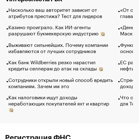
Насколько ваш авторитет зависит от
«От спо
атрибутов престижа? Тест для лидеров
глава к
Казино проиграло. Как ИИ-агенты
«Деньги
разрушают букмекерскую индустрию
Маск в 
Выживают сильнейших. Почему компании
Функции
избавляются от лучших сотрудников
основ э
Как банк Wildberries резко нарастил
ЕС раз
кредиты селлерам до атак на склады
нефти —
Сотрудники открыли новый способ вредить
Стресс 
компаниям. Зачем им это
доходов
Как налоговики ищут доходы
Что обв
неработающих покупателей яхт и квартир
для Tel
Регистрация ФНС