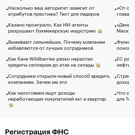
Насколько ваш авторитет зависит от
«От спо
атрибутов престижа? Тест для лидеров
глава к
Казино проиграло. Как ИИ-агенты
«Деньги
разрушают букмекерскую индустрию
Маск в 
Выживают сильнейших. Почему компании
Функции
избавляются от лучших сотрудников
основ э
Как банк Wildberries резко нарастил
ЕС раз
кредиты селлерам до атак на склады
нефти —
Сотрудники открыли новый способ вредить
Стресс 
компаниям. Зачем им это
доходов
Как налоговики ищут доходы
Что обв
неработающих покупателей яхт и квартир
для Tel
Регистрация ФНС