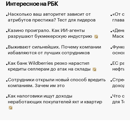
Интересное на РБК
Насколько ваш авторитет зависит от
«От спо
атрибутов престижа? Тест для лидеров
глава к
Казино проиграло. Как ИИ-агенты
«Деньги
разрушают букмекерскую индустрию
Маск в 
Выживают сильнейших. Почему компании
Функции
избавляются от лучших сотрудников
основ э
Как банк Wildberries резко нарастил
ЕС раз
кредиты селлерам до атак на склады
нефти —
Сотрудники открыли новый способ вредить
Стресс 
компаниям. Зачем им это
доходов
Как налоговики ищут доходы
Что обв
неработающих покупателей яхт и квартир
для Tel