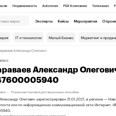
асли
Недвижимость
Autonews
РБК Компании
Телеканал
Р
К Курсы
РБК Life
Тренды
Визионеры
Национальные проекты
Эксперты
Кейсы
Мероприятия
О прое
онный клуб
Исследования
Кредитные рейтинги
Франшизы
Г
терия
IT и технологии
Малый бизнес
Маркетинг и прода
Проверка контрагентов
Политика
Экономика
Бизнес
араваев Александр Олегович
ы
ВЛЕНО
араваев Александр Олегови
47600005940
овля
Розничная торговля дистанционным способом
Александр Олегович зарегистрирован 21.01.2021, в регионе — Ново
 почте или по информационно-коммуникационной сети Интернет. 
05940.
ы из публичных государственных источников.