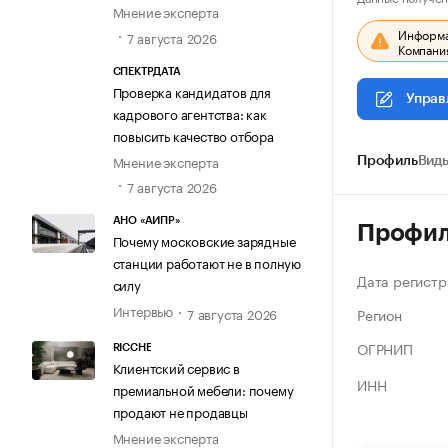
Мнение эксперта
Информац
7 августа 2026
Компания
СПЕКТРДАТА
Проверка кандидатов для
Управ
кадрового агентства: как
повысить качество отбора
Мнение эксперта
Профиль
Виды
7 августа 2026
АНО «АИПР»
Профи
Почему московские зарядные
станции работают не в полную
Дата регистр
силу
Интервью
Регион
7 августа 2026
ОГРНИП
RICCHE
Клиентский сервис в
ИНН
премиальной мебели: почему
продают не продавцы
Мнение эксперта