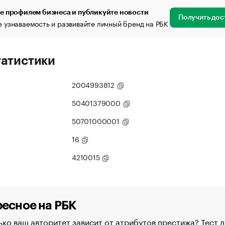
е профилем бизнеса и публикуйте новости
Получить дос
 узнаваемость и развивайте личный бренд на РБК
татистики
2004993812
50401379000
50701000001
16
4210015
есное на РБК
ко ваш авторитет зависит от атрибутов престижа? Тест д