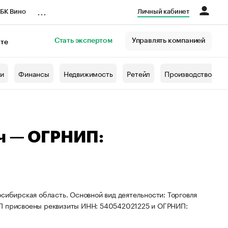
...
БК Вино
Личный кабинет
Стать экспертом
Управлять компанией
кте
азета
жи
Финансы
Недвижимость
Ретейл
Производство
ч — ОГРНИП:
сибирская область. Основной вид деятельности: Торговля
ИП присвоены реквизиты ИНН: 540542021225 и ОГРНИП: