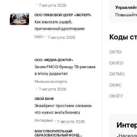
7 августа 2026
Управляйт
Повышайте
ООО ПРАВОВОЙ ЦЕНТР «ЭКСПЕРТ»
Как взыскать ущерб,
причиненный дропперами
Кейс
Коды с
7 августа 2026
ОКПО
ООО «МЕДИА-ДОКТОР»
ОКАТО
Зачем FMCG-бренду ТВ-реклама
в эпоху диджитал
ОКТМО
Мнение эксперта
ОКФС
7 августа 2026
ОКОГУ
СВОЙ БАНК
Эквайринг простыми словами:
что нужно знать бизнесу
Интервью
7 августа 2026
Интер
БЛАГОТВОРИТЕЛЬНЫЙ
Насколь
ОБРАЗОВАТЕЛЬНЫЙ ФОНД