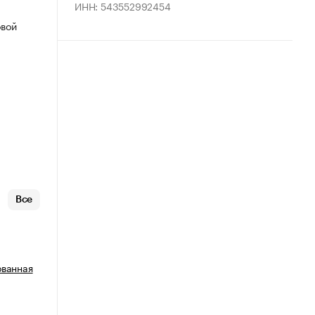
ИНН: 543552992454
овой
Все
ованная