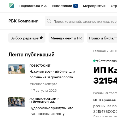
Подписка на РБК
Инвестиции
Мероприятия
Отр
Спорт
Школа управления РБК
РБК Образование
РБ
РБК Компании
Город
Стиль
Крипто
РБК Бизнес-среда
Дискусси
Выбор редакции
Менеджмент и HR
Право и бухгал
Спецпроекты СПб
Конференции СПб
Спецпроекты
Главная
ИП К
Технологии и медиа
Финансы
Рынок наличной валют
Лента публикаций
ДЕЙСТВУЕТ
ОБНО
ПОВЕСТОК.НЕТ
ИП К
Нужен ли военный билет для
получения загранпаспорта
3215
Мнение эксперта
7 августа 2026
Розничная торг
ИП Караваев 
АО «ДЕЛОВОЙ ЦЕНТР
НЕЙРОХИРУРГИИ»
розничная по
Судорожные приступы: что
3215476000
нужно знать пациенту
Данные получен