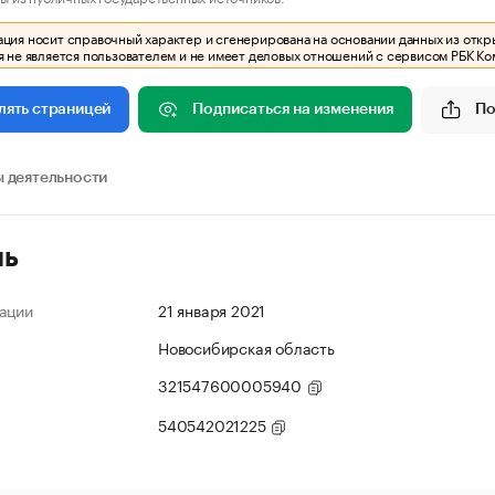
ия носит справочный характер и сгенерирована на основании данных из откр
 не является пользователем и не имеет деловых отношений с сервисом РБК Ко
Подписаться на изменения
По
лять страницей
 деятельности
ль
ации
21 января 2021
Новосибирская область
321547600005940
540542021225