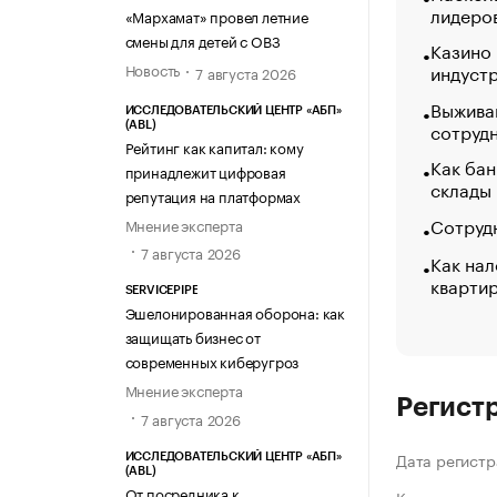
лидеро
«МАРХАМАТ»
«Мархамат» провел летние
смены для детей с ОВЗ
Казино
Новость
индуст
7 августа 2026
Выжива
ИССЛЕДОВАТЕЛЬСКИЙ ЦЕНТР «АБП»
сотруд
(ABL)
Рейтинг как капитал: кому
Как бан
принадлежит цифровая
склады
репутация на платформах
Сотрудн
Мнение эксперта
7 августа 2026
Как нал
кварти
SERVICEPIPE
Эшелонированная оборона: как
защищать бизнес от
современных киберугроз
Мнение эксперта
Регист
7 августа 2026
Дата регистр
ИССЛЕДОВАТЕЛЬСКИЙ ЦЕНТР «АБП»
(ABL)
От посредника к