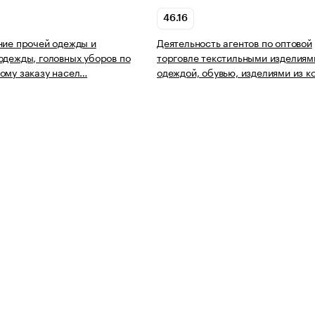
46.16
ние прочей одежды и
Деятельность агентов по оптовой
одежды, головных уборов по
торговле текстильными изделиям
ому заказу насел…
одеждой, обувью, изделиями из 