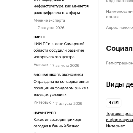
Код налогово
инфраструктуре: как меняется
Наименование
роль цифровых платформ
органа
Мнение эксперта
Адрес налого
7 августа 2026
НИИ ПГ
НИИ ПГ и власти Самарской
Социал
области обсудили развитие
исторического центра
Регистрацио
Новость
7 августа 2026
ВЫСШАЯ ШКОЛА ЭКОНОМИКИ
Оправдана ли консервативная
Виды д
позиция на фондовом рынке в
текущих условиях
Интервью
7 августа 2026
47.91
Торговля роз
ЦАРАН ГРУПП
Какие инвесторы приходят
информацион
Интернет
сегодня в банный бизнес
Интервью