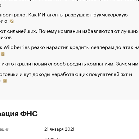
в
 проиграло. Как ИИ-агенты разрушают букмекерскую
рию
ют сильнейших. Почему компании избавляются от лучших
ников
к Wildberries резко нарастил кредиты селлерам до атак н
ики открыли новый способ вредить компаниям. Зачем им
оговики ищут доходы неработающих покупателей яхт и
р
рация ФНС
ации
21 января 2021