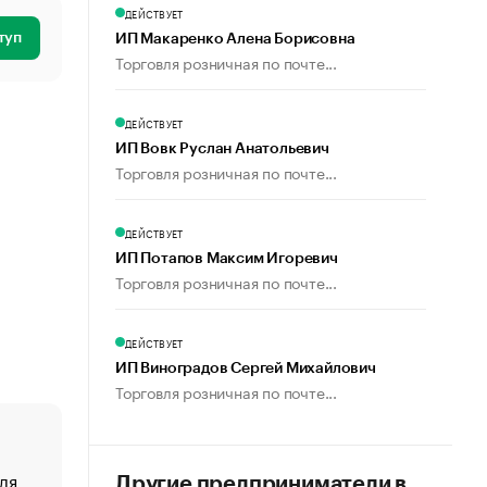
ДЕЙСТВУЕТ
туп
ИП Макаренко Алена Борисовна
Торговля розничная по почте...
ДЕЙСТВУЕТ
ИП Вовк Руслан Анатольевич
Торговля розничная по почте...
ДЕЙСТВУЕТ
ИП Потапов Максим Игоревич
Торговля розничная по почте...
ДЕЙСТВУЕТ
ИП Виноградов Сергей Михайлович
Торговля розничная по почте...
ля
«От спорта тело стареет иначе». Как живет глава ко
Другие предприниматели в