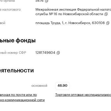
го органа
5476
 налогового
Межрайонная инспекция Федеральной налог
службы № 16 по Новосибирской области
вой
площадь Труда, 1, г. Новосибирск, 630108
ьные фонды
нный номер СФР
1281749604
еятельности
46.90
ОСНОВНОЙ
ничная по почте или по
Торговля оптовая неспециализир
но-коммуникационной сети