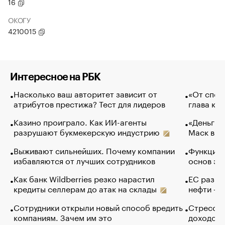
16
ОКОГУ
4210015
Интересное на РБК
Насколько ваш авторитет зависит от
«От спор
атрибутов престижа? Тест для лидеров
глава ко
Казино проиграло. Как ИИ-агенты
«Деньги б
разрушают букмекерскую индустрию
Маск в и
Выживают сильнейших. Почему компании
Функции 
избавляются от лучших сотрудников
основ эф
Как банк Wildberries резко нарастил
ЕС разре
кредиты селлерам до атак на склады
нефти — 
Сотрудники открыли новый способ вредить
Стресс о
компаниям. Зачем им это
доходов 