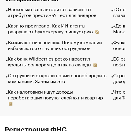
Насколько ваш авторитет зависит от
«От спо
атрибутов престижа? Тест для лидеров
глава к
Казино проиграло. Как ИИ-агенты
«Деньги
разрушают букмекерскую индустрию
Маск в 
Выживают сильнейших. Почему компании
Функции
избавляются от лучших сотрудников
основ э
Как банк Wildberries резко нарастил
ЕС раз
кредиты селлерам до атак на склады
нефти —
Сотрудники открыли новый способ вредить
Стресс 
компаниям. Зачем им это
доходов
Как налоговики ищут доходы
Что обв
неработающих покупателей яхт и квартир
для Tel
Регистрация ФНС