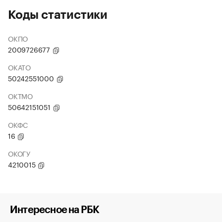
Коды статистики
ОКПО
2009726677
ОКАТО
50242551000
ОКТМО
50642151051
ОКФС
16
ОКОГУ
4210015
Интересное на РБК