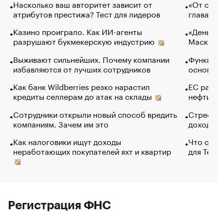
Насколько ваш авторитет зависит от
«От спо
атрибутов престижа? Тест для лидеров
глава к
Казино проиграло. Как ИИ-агенты
«Деньги
разрушают букмекерскую индустрию
Маск в 
Выживают сильнейших. Почему компании
Функции
избавляются от лучших сотрудников
основ э
Как банк Wildberries резко нарастил
ЕС раз
кредиты селлерам до атак на склады
нефти —
Сотрудники открыли новый способ вредить
Стресс 
компаниям. Зачем им это
доходов
Как налоговики ищут доходы
Что обв
неработающих покупателей яхт и квартир
для Tel
Регистрация ФНС