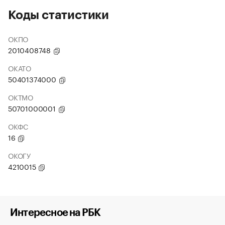
Коды статистики
ОКПО
2010408748
ОКАТО
50401374000
ОКТМО
50701000001
ОКФС
16
ОКОГУ
4210015
Интересное на РБК