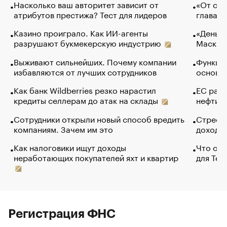
Насколько ваш авторитет зависит от
«От спо
атрибутов престижа? Тест для лидеров
глава к
Казино проиграло. Как ИИ-агенты
«Деньги
разрушают букмекерскую индустрию
Маск в 
Выживают сильнейших. Почему компании
Функции
избавляются от лучших сотрудников
основ э
Как банк Wildberries резко нарастил
ЕС раз
кредиты селлерам до атак на склады
нефти —
Сотрудники открыли новый способ вредить
Стресс 
компаниям. Зачем им это
доходов
Как налоговики ищут доходы
Что обв
неработающих покупателей яхт и квартир
для Tel
Регистрация ФНС