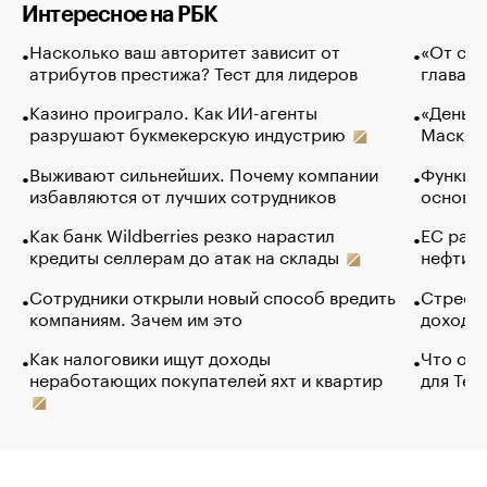
Интересное на РБК
Насколько ваш авторитет зависит от
«От спо
атрибутов престижа? Тест для лидеров
глава к
Казино проиграло. Как ИИ-агенты
«Деньги
разрушают букмекерскую индустрию
Маск в 
Выживают сильнейших. Почему компании
Функции
избавляются от лучших сотрудников
основ э
Как банк Wildberries резко нарастил
ЕС раз
кредиты селлерам до атак на склады
нефти —
Сотрудники открыли новый способ вредить
Стресс 
компаниям. Зачем им это
доходов
Как налоговики ищут доходы
Что обв
неработающих покупателей яхт и квартир
для Tel