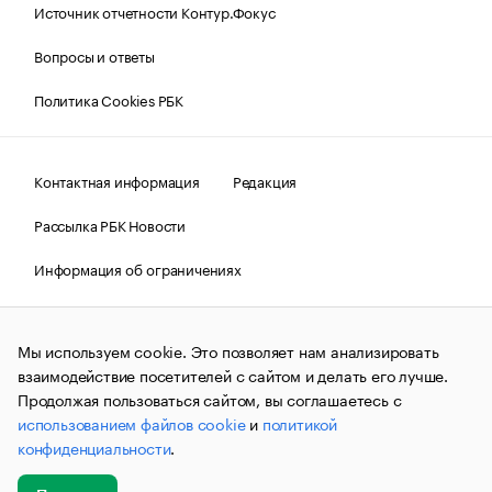
Источник отчетности Контур.Фокус
Вопросы и ответы
Политика Cookies РБК
Контактная информация
Редакция
Рассылка РБК Новости
Информация об ограничениях
Правовая информация
О соблюдении авторских прав
Мы используем cookie. Это позволяет нам анализировать
© АО «РОСБИЗНЕСКОНСАЛТИНГ»,
1995–2026.
Сообщения
и материалы информационного агентства «РБК»
взаимодействие посетителей с сайтом и делать его лучше.
(зарегистрировано Федеральной службой по надзору в сфере
Продолжая пользоваться сайтом, вы соглашаетесь с
связи, информационных технологий и массовых
использованием файлов cookie
и
политикой
коммуникаций (Роскомнадзор) 09.12.2015 за номером ИА
№ФС77-63848) сопровождаются пометкой «РБК». Отдельные
конфиденциальности
.
публикации могут содержать информацию,
не предназначенную для пользователей