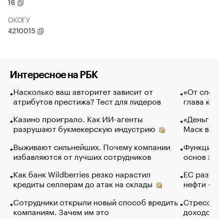
16
ОКОГУ
4210015
Интересное на РБК
Насколько ваш авторитет зависит от
«От спор
атрибутов престижа? Тест для лидеров
глава ко
Казино проиграло. Как ИИ-агенты
«Деньги б
разрушают букмекерскую индустрию
Маск в и
Выживают сильнейших. Почему компании
Функции 
избавляются от лучших сотрудников
основ эф
Как банк Wildberries резко нарастил
ЕС разре
кредиты селлерам до атак на склады
нефти — 
Сотрудники открыли новый способ вредить
Стресс о
компаниям. Зачем им это
доходов 