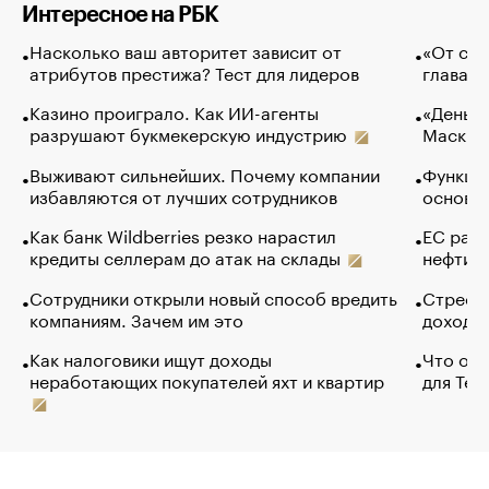
Интересное на РБК
Насколько ваш авторитет зависит от
«От спо
атрибутов престижа? Тест для лидеров
глава к
Казино проиграло. Как ИИ-агенты
«Деньги
разрушают букмекерскую индустрию
Маск в 
Выживают сильнейших. Почему компании
Функции
избавляются от лучших сотрудников
основ э
Как банк Wildberries резко нарастил
ЕС раз
кредиты селлерам до атак на склады
нефти —
Сотрудники открыли новый способ вредить
Стресс 
компаниям. Зачем им это
доходов
Как налоговики ищут доходы
Что обв
неработающих покупателей яхт и квартир
для Tel