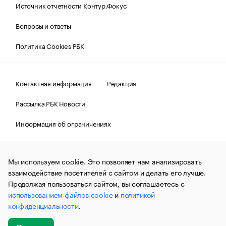
Источник отчетности Контур.Фокус
Вопросы и ответы
Политика Cookies РБК
Контактная информация
Редакция
Рассылка РБК Новости
Информация об ограничениях
Правовая информация
О соблюдении авторских прав
Мы используем cookie. Это позволяет нам анализировать
© АО «РОСБИЗНЕСКОНСАЛТИНГ»,
1995–2026.
Сообщения
и материалы информационного агентства «РБК»
взаимодействие посетителей с сайтом и делать его лучше.
(зарегистрировано Федеральной службой по надзору в сфере
Продолжая пользоваться сайтом, вы соглашаетесь с
связи, информационных технологий и массовых
использованием файлов cookie
и
политикой
коммуникаций (Роскомнадзор) 09.12.2015 за номером ИА
№ФС77-63848) сопровождаются пометкой «РБК». Отдельные
конфиденциальности
.
публикации могут содержать информацию,
не предназначенную для пользователей