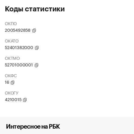
Коды статистики
ОКПО
2005492858
ОКАТО
52401382000
ОКТМО
52701000001
ОКФС
16
ОКОГУ
4210015
Интересное на РБК