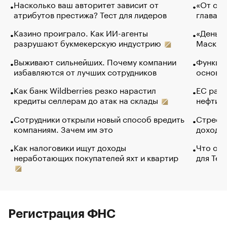
Насколько ваш авторитет зависит от
«От спо
атрибутов престижа? Тест для лидеров
глава к
Казино проиграло. Как ИИ-агенты
«Деньги
разрушают букмекерскую индустрию
Маск в 
Выживают сильнейших. Почему компании
Функции
избавляются от лучших сотрудников
основ э
Как банк Wildberries резко нарастил
ЕС раз
кредиты селлерам до атак на склады
нефти —
Сотрудники открыли новый способ вредить
Стресс 
компаниям. Зачем им это
доходов
Как налоговики ищут доходы
Что обв
неработающих покупателей яхт и квартир
для Tel
Регистрация ФНС