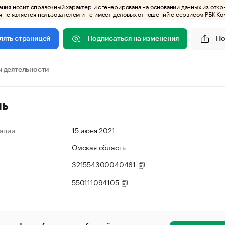
ия носит справочный характер и сгенерирована на основании данных из откр
 не является пользователем и не имеет деловых отношений с сервисом РБК Ко
Подписаться на изменения
По
лять страницей
 деятельности
ль
ации
15 июня 2021
Омская область
321554300040461
550111094105