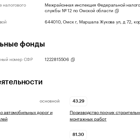
 налогового
Межрайонная инспекция Федеральной налог
службы № 12 по Омской области
вой
644010, Омск г, Маршала Жукова ул, д 72, ко
ьные фонды
нный номер СФР
1222815506
еятельности
43.29
ОСНОВНОЙ
о автомобильных дорог и
Производство прочих строительн
алей
монтажных работ
81.30