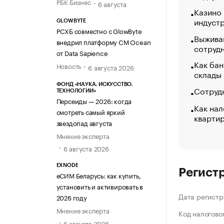
РБК Бизнес
6 августа
Казино
индуст
GLOWBYTE
РСХБ совместно с GlowByte
Выжива
внедрил платформу CM Ocean
сотруд
от Data Sapience
Как бан
Новость
6 августа 2026
склады
ФОНД «НАУКА. ИСКУССТВО.
Сотрудн
ТЕХНОЛОГИИ»
Персеиды — 2026: когда
Как нал
смотреть самый яркий
кварти
звездопад августа
Мнение эксперта
6 августа 2026
EXNODE
Регист
еСИМ Беларусь: как купить,
установить и активировать в
Дата регистр
2026 году
Мнение эксперта
Код налогово
6 августа 2026