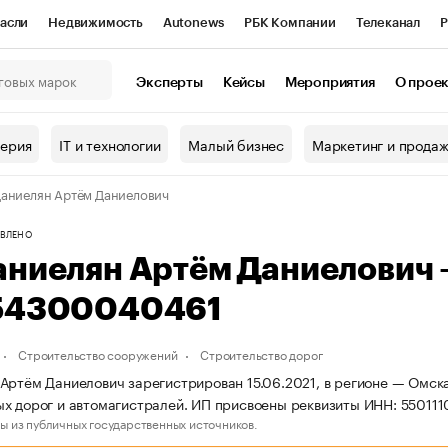
асли
Недвижимость
Autonews
РБК Компании
Телеканал
Р
К Курсы
РБК Life
Тренды
Визионеры
Национальные проекты
Эксперты
Кейсы
Мероприятия
О прое
онный клуб
Исследования
Кредитные рейтинги
Франшизы
Г
терия
IT и технологии
Малый бизнес
Маркетинг и прода
Проверка контрагентов
Политика
Экономика
Бизнес
аниелян Артём Даниелович
ы
ВЛЕНО
аниелян Артём Даниелович
54300040461
Строительство сооружений
Строительство дорог
Артём Даниелович зарегистрирован 15.06.2021, в регионе — Омска
х дорог и автомагистралей. ИП присвоены реквизиты ИНН: 5501
ы из публичных государственных источников.