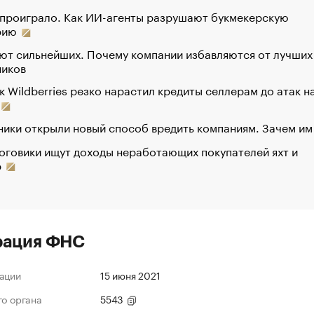
 проиграло. Как ИИ-агенты разрушают букмекерскую
рию
ют сильнейших. Почему компании избавляются от лучших
ников
к Wildberries резко нарастил кредиты селлерам до атак н
ики открыли новый способ вредить компаниям. Зачем им
оговики ищут доходы неработающих покупателей яхт и
р
рация ФНС
ации
15 июня 2021
го органа
5543