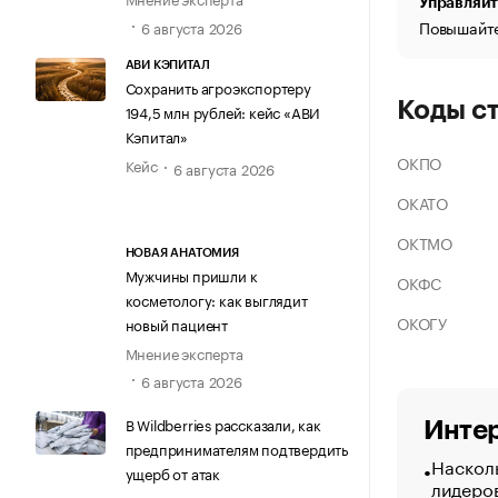
Управляйт
Повышайте
6 августа 2026
АВИ КЭПИТАЛ
Сохранить агроэкспортеру
Коды с
194,5 млн рублей: кейс «АВИ
Кэпитал»
ОКПО
Кейс
6 августа 2026
ОКАТО
ОКТМО
НОВАЯ АНАТОМИЯ
Мужчины пришли к
ОКФС
косметологу: как выглядит
ОКОГУ
новый пациент
Мнение эксперта
6 августа 2026
В Wildberries рассказали, как
Интер
предпринимателям подтвердить
Насколь
ущерб от атак
лидеро