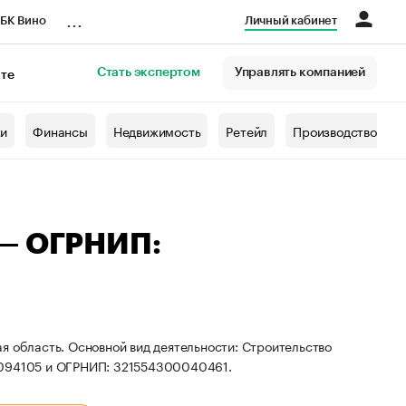
...
БК Вино
Личный кабинет
Стать экспертом
Управлять компанией
кте
азета
жи
Финансы
Недвижимость
Ретейл
Производство
 — ОГРНИП:
я область. Основной вид деятельности: Строительство
11094105 и ОГРНИП: 321554300040461.