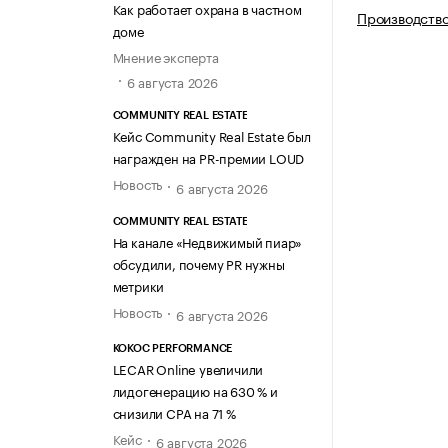
Как работает охрана в частном
Производство
доме
Мнение эксперта
6 августа 2026
COMMUNITY REAL ESTATE
Кейс Community Real Estate был
награжден на PR-премии LOUD
Новость
6 августа 2026
COMMUNITY REAL ESTATE
На канале «Недвижимый пиар»
обсудили, почему PR нужны
метрики
Новость
6 августа 2026
KOKOC PERFORMANCE
LECAR Online увеличили
лидогенерацию на 630 % и
снизили CPA на 71 %
Кейс
6 августа 2026