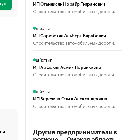
туп
ИП Оганнисян Норайр Тигранович
Строительство автомобильных дорог и...
ДЕЙСТВУЕТ
ИП Сарибекян Альберт Вирабович
Строительство автомобильных дорог и...
ДЕЙСТВУЕТ
ИП Аршакян Асмик Норайковна
Строительство автомобильных дорог и...
ДЕЙСТВУЕТ
ИП Березина Ольга Александровна
Строительство автомобильных дорог и...
ля
«От спорта тело стареет иначе». Как живет глава ко
Другие предприниматели в
создавшей GTA