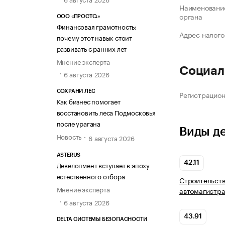
Наименование
органа
ООО «ПРОСТО.»
Финансовая грамотность:
Адрес налого
почему этот навык стоит
развивать с ранних лет
Мнение эксперта
Социал
6 августа 2026
СОХРАНИ ЛЕС
Регистрацио
Как бизнес помогает
восстановить леса Подмосковья
после урагана
Виды д
Новость
6 августа 2026
ASTERUS
42.11
Девелопмент вступает в эпоху
естественного отбора
Строительств
Мнение эксперта
автомагистр
6 августа 2026
43.91
DELTA СИСТЕМЫ БЕЗОПАСНОСТИ