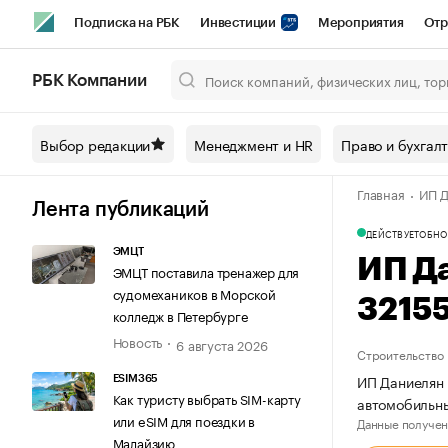
Подписка на РБК
Инвестиции
Мероприятия
Отр
Спорт
Школа управления РБК
РБК Образование
РБ
РБК Компании
Город
Стиль
Крипто
РБК Бизнес-среда
Дискусси
Выбор редакции
Менеджмент и HR
Право и бухгал
Спецпроекты СПб
Конференции СПб
Спецпроекты
Главная
ИП Д
Технологии и медиа
Финансы
Рынок наличной валют
Лента публикаций
ДЕЙСТВУЕТ
ОБНО
ЭМЦТ
ИП Д
ЭМЦТ поставила тренажер для
судомехаников в Морской
3215
колледж в Петербурге
Новость
6 августа 2026
Строительство
ИП Даниелян 
ESIM365
Как туристу выбрать SIM-карту
автомобильны
или eSIM для поездки в
Данные получен
Малайзию