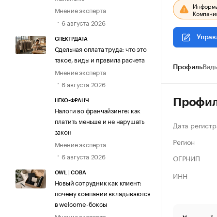
Информац
Мнение эксперта
Компания
6 августа 2026
Управ
СПЕКТРДАТА
Сдельная оплата труда: что это
такое, виды и правила расчета
Профиль
Виды
Мнение эксперта
6 августа 2026
Профи
НЕКО-ФРАНЧ
Налоги во франчайзинге: как
платить меньше и не нарушать
Дата регистр
закон
Регион
Мнение эксперта
6 августа 2026
ОГРНИП
ИНН
OWL | СОВА
Новый сотрудник как клиент:
почему компании вкладываются
в welcome-боксы
Мнение эксперта