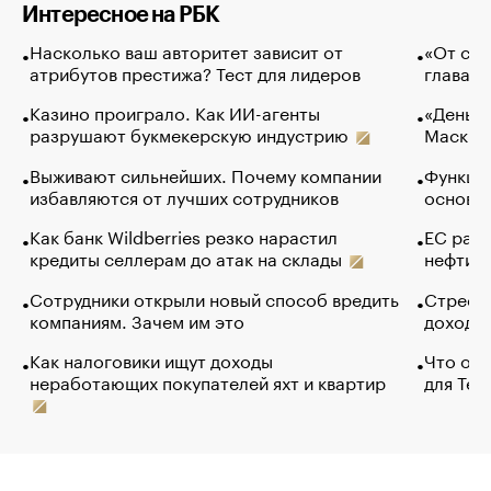
Интересное на РБК
Насколько ваш авторитет зависит от
«От спо
атрибутов престижа? Тест для лидеров
глава к
Казино проиграло. Как ИИ-агенты
«Деньги
разрушают букмекерскую индустрию
Маск в 
Выживают сильнейших. Почему компании
Функции
избавляются от лучших сотрудников
основ э
Как банк Wildberries резко нарастил
ЕС раз
кредиты селлерам до атак на склады
нефти —
Сотрудники открыли новый способ вредить
Стресс 
компаниям. Зачем им это
доходов
Как налоговики ищут доходы
Что обв
неработающих покупателей яхт и квартир
для Tel