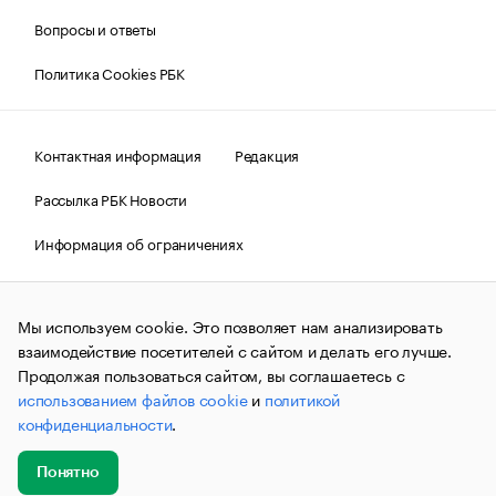
Вопросы и ответы
Политика Cookies РБК
Контактная информация
Редакция
Рассылка РБК Новости
Информация об ограничениях
Правовая информация
О соблюдении авторских прав
Мы используем cookie. Это позволяет нам анализировать
© АО «РОСБИЗНЕСКОНСАЛТИНГ»,
1995–2026.
Сообщения
и материалы информационного агентства «РБК»
взаимодействие посетителей с сайтом и делать его лучше.
(зарегистрировано Федеральной службой по надзору в сфере
Продолжая пользоваться сайтом, вы соглашаетесь с
связи, информационных технологий и массовых
использованием файлов cookie
и
политикой
коммуникаций (Роскомнадзор) 09.12.2015 за номером ИА
№ФС77-63848) сопровождаются пометкой «РБК». Отдельные
конфиденциальности
.
публикации могут содержать информацию,
не предназначенную для пользователей
до 18 лет.
companycardsfeedback@rbc.ru
Понятно