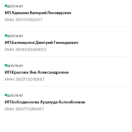
ДЕЙСТВУЕТ
ИП Адмакин Валерий Леонидович
ИНН: 561111063017
ДЕЙСТВУЕТ
ИП Балмашнов Дмитрий Геннадьевич
ИНН: 561406540603
ДЕЙСТВУЕТ
ИП Красова Яна Александровна
ИНН: 560713016887
ДЕЙСТВУЕТ
ИП Бободжонова Хушнуда Аслонбоевна
ИНН: 560711289487