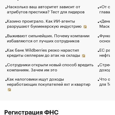
Насколько ваш авторитет зависит от
«От спо
атрибутов престижа? Тест для лидеров
глава к
Казино проиграло. Как ИИ-агенты
«Деньги
разрушают букмекерскую индустрию
Маск в 
Выживают сильнейших. Почему компании
Функции
избавляются от лучших сотрудников
основ э
Как банк Wildberries резко нарастил
ЕС раз
кредиты селлерам до атак на склады
нефти —
Сотрудники открыли новый способ вредить
Стресс 
компаниям. Зачем им это
доходов
Как налоговики ищут доходы
Что обв
неработающих покупателей яхт и квартир
для Tel
Регистрация ФНС