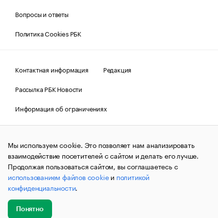
Вопросы и ответы
Политика Cookies РБК
Контактная информация
Редакция
Рассылка РБК Новости
Информация об ограничениях
Правовая информация
О соблюдении авторских прав
Мы используем cookie. Это позволяет нам анализировать
© АО «РОСБИЗНЕСКОНСАЛТИНГ»,
1995–2026.
Сообщения
и материалы информационного агентства «РБК»
взаимодействие посетителей с сайтом и делать его лучше.
(зарегистрировано Федеральной службой по надзору в сфере
Продолжая пользоваться сайтом, вы соглашаетесь с
связи, информационных технологий и массовых
использованием файлов cookie
и
политикой
коммуникаций (Роскомнадзор) 09.12.2015 за номером ИА
№ФС77-63848) сопровождаются пометкой «РБК». Отдельные
конфиденциальности
.
публикации могут содержать информацию,
не предназначенную для пользователей
до 18 лет.
companycardsfeedback@rbc.ru
Понятно