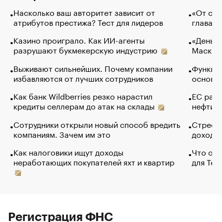
Насколько ваш авторитет зависит от
«От спо
атрибутов престижа? Тест для лидеров
глава к
Казино проиграло. Как ИИ-агенты
«Деньги
разрушают букмекерскую индустрию
Маск в 
Выживают сильнейших. Почему компании
Функции
избавляются от лучших сотрудников
основ э
Как банк Wildberries резко нарастил
ЕС раз
кредиты селлерам до атак на склады
нефти —
Сотрудники открыли новый способ вредить
Стресс 
компаниям. Зачем им это
доходов
Как налоговики ищут доходы
Что обв
неработающих покупателей яхт и квартир
для Tel
Регистрация ФНС