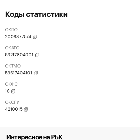
Коды статистики
ОКПО
2006377574
ОКАТО
53217804001
ОКТМО
53617404101
ОКФС
16
ОКОГУ
4210015
Интересное на РБК