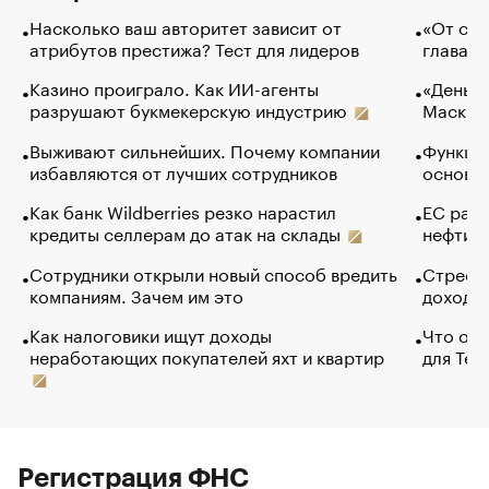
Насколько ваш авторитет зависит от
«От спо
атрибутов престижа? Тест для лидеров
глава к
Казино проиграло. Как ИИ-агенты
«Деньги
разрушают букмекерскую индустрию
Маск в 
Выживают сильнейших. Почему компании
Функции
избавляются от лучших сотрудников
основ э
Как банк Wildberries резко нарастил
ЕС раз
кредиты селлерам до атак на склады
нефти —
Сотрудники открыли новый способ вредить
Стресс 
компаниям. Зачем им это
доходов
Как налоговики ищут доходы
Что обв
неработающих покупателей яхт и квартир
для Tel
Регистрация ФНС