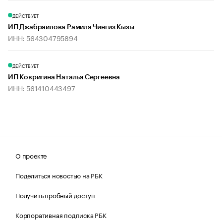
ДЕЙСТВУЕТ
ИП Джабраилова Рамиля Чингиз Кызы
ИНН: 564304795894
ДЕЙСТВУЕТ
ИП Ковригина Наталья Сергеевна
ИНН: 561410443497
О проекте
Поделиться новостью на РБК
Получить пробный доступ
Корпоративная подписка РБК