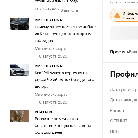
страшный день» в году
Данные получен
РБК Бизнес
8 августа
Информац
Компания
RUSSIFICATION.RU
Почему спрос на электромобили
из Китая смещается в сторону
гибридов
Мнение эксперта
Профиль
Виды
8 августа 2026
RUSSIFICATION.RU
Как Volkswagen вернулся на
Профи
российский рынок без единого
дилера
Дата регистр
Мнение эксперта
Дата ликвида
8 августа 2026
Регион
VESPERFIN
Россияне не мечтают о
ОГРНИП
богатстве: что для нас важнее
ИНН
больших денег