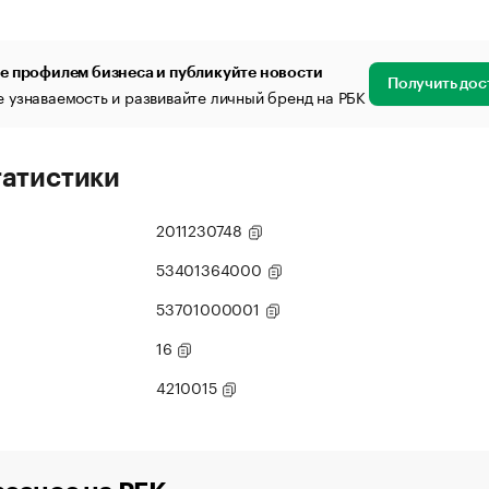
е профилем бизнеса и публикуйте новости
Получить дос
 узнаваемость и развивайте личный бренд на РБК
татистики
2011230748
53401364000
53701000001
16
4210015