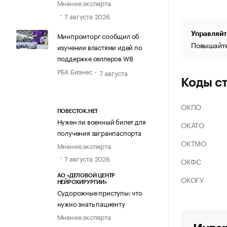
Мнение эксперта
7 августа 2026
Управляйт
Минпромторг сообщил об
Повышайте
изучении властями идей по
поддержке селлеров WB
РБК Бизнес
7 августа
Коды с
ОКПО
ПОВЕСТОК.НЕТ
Нужен ли военный билет для
ОКАТО
получения загранпаспорта
ОКТМО
Мнение эксперта
7 августа 2026
ОКФС
АО «ДЕЛОВОЙ ЦЕНТР
ОКОГУ
НЕЙРОХИРУРГИИ»
Судорожные приступы: что
нужно знать пациенту
Мнение эксперта