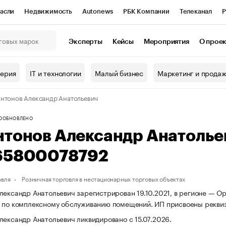
асли
Недвижимость
Autonews
РБК Компании
Телеканал
Р
К Курсы
РБК Life
Тренды
Визионеры
Национальные проекты
Эксперты
Кейсы
Мероприятия
О прое
онный клуб
Исследования
Кредитные рейтинги
Франшизы
Г
терия
IT и технологии
Малый бизнес
Маркетинг и прода
Проверка контрагентов
Политика
Экономика
Бизнес
нтонов Александр Анатольевич
ы
О
ОБНОВЛЕНО
нтонов Александр Анатоль
65800078792
овля
Розничная торговля в нестационарных торговых объектах
лександр Анатольевич зарегистрирован 19.10.2021, в регионе — Ор
ь по комплексному обслуживанию помещений. ИП присвоены рекв
лександр Анатольевич ликвидировано с 15.07.2026.