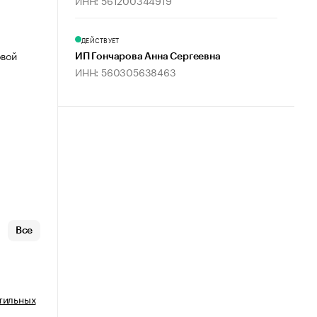
ИНН: 561200344919
ДЕЙСТВУЕТ
овой
ИП Гончарова Анна Сергеевна
ИНН: 560305638463
Все
тильных