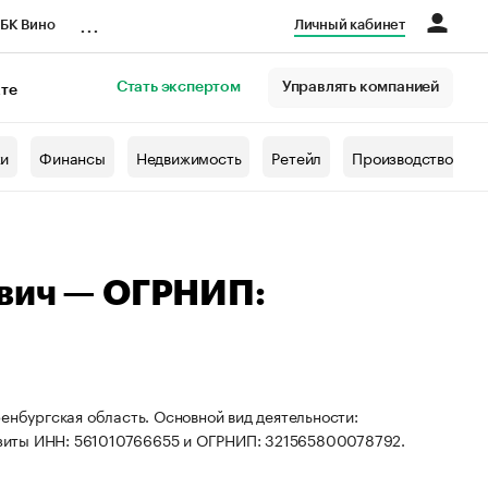
...
БК Вино
Личный кабинет
Стать экспертом
Управлять компанией
кте
азета
жи
Финансы
Недвижимость
Ретейл
Производство
евич — ОГРНИП:
енбургская область. Основной вид деятельности:
изиты ИНН: 561010766655 и ОГРНИП: 321565800078792.