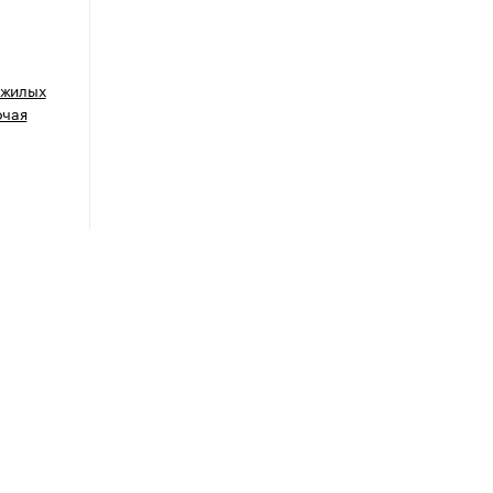
 жилых
очая