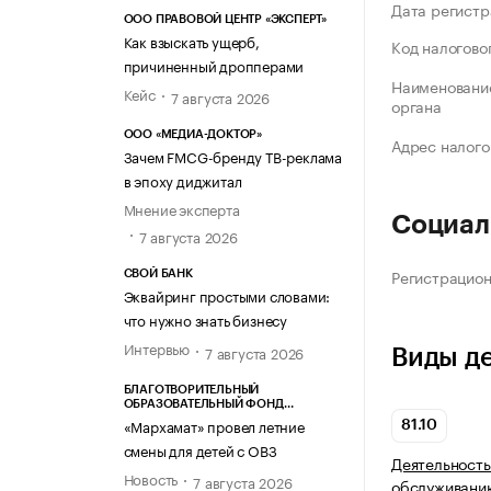
Дата регистр
ООО ПРАВОВОЙ ЦЕНТР «ЭКСПЕРТ»
Как взыскать ущерб,
Код налогово
причиненный дропперами
Наименование
Кейс
7 августа 2026
органа
ООО «МЕДИА-ДОКТОР»
Адрес налого
Зачем FMCG-бренду ТВ-реклама
в эпоху диджитал
Мнение эксперта
Социал
7 августа 2026
Регистрацио
СВОЙ БАНК
Эквайринг простыми словами:
что нужно знать бизнесу
Интервью
7 августа 2026
Виды д
БЛАГОТВОРИТЕЛЬНЫЙ
ОБРАЗОВАТЕЛЬНЫЙ ФОНД
«МАРХАМАТ»
«Мархамат» провел летние
81.10
смены для детей с ОВЗ
Деятельность
Новость
7 августа 2026
обслуживани