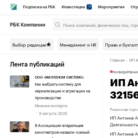
Подписка на РБК
Инвестиции
Мероприятия
Отр
Спорт
Школа управления РБК
РБК Образование
РБ
РБК Компании
Город
Стиль
Крипто
РБК Бизнес-среда
Дискусси
Выбор редакции
Менеджмент и HR
Право и бухгал
Спецпроекты СПб
Конференции СПб
Спецпроекты
Главная
ИП А
Технологии и медиа
Финансы
Рынок наличной валют
Лента публикаций
ЛИКВИДИРОВАН
ООО «МАЛЛЕНОМ СИСТЕМС»
ИП А
Как выбрать систему для
сериализации и агрегации на
3215
производстве
Мнение эксперта
Розничная торг
8 августа 2026
ИП Антонов А
Деятельност
В Ассоциации владельцев
кинотеатров назвали «самый
ИП Антонов А