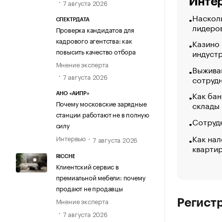
Интер
7 августа 2026
Насколь
СПЕКТРДАТА
лидеро
Проверка кандидатов для
кадрового агентства: как
Казино
повысить качество отбора
индуст
Мнение эксперта
Выжива
7 августа 2026
сотруд
Как бан
АНО «АИПР»
Почему московские зарядные
склады
станции работают не в полную
Сотрудн
силу
Как нал
Интервью
7 августа 2026
кварти
RICCHE
Клиентский сервис в
премиальной мебели: почему
продают не продавцы
Мнение эксперта
Регист
7 августа 2026