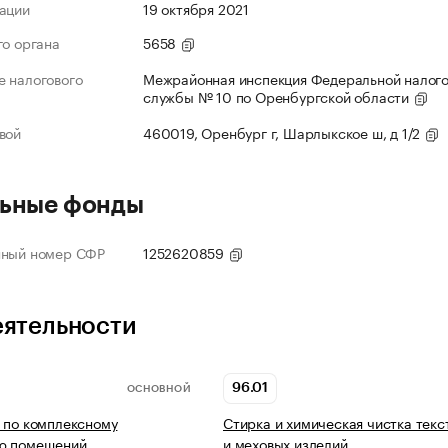
ации
19 октября 2021
го органа
5658
 налогового
Межрайонная инспекция Федеральной налог
службы № 10 по Оренбургской области
вой
460019, Оренбург г, Шарлыкское ш, д 1/2
ьные фонды
нный номер СФР
1252620859
еятельности
96.01
ОСНОВНОЙ
 по комплексному
Стирка и химическая чистка текс
ю помещений
и меховых изделий