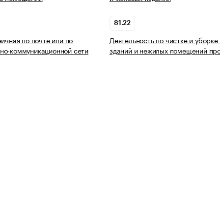
81.22
ничная по почте или по
Деятельность по чистке и уборке
но-коммуникационной сети
зданий и нежилых помещений пр