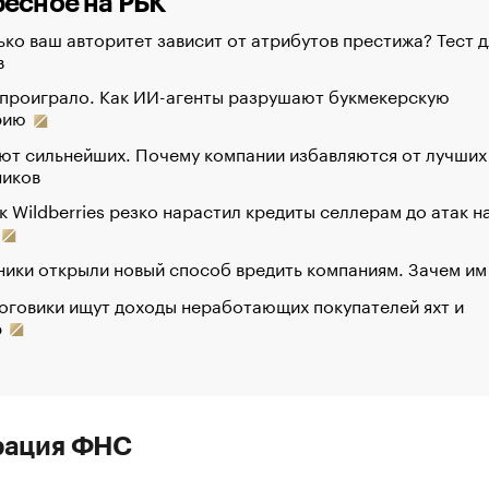
есное на РБК
ко ваш авторитет зависит от атрибутов престижа? Тест д
в
 проиграло. Как ИИ-агенты разрушают букмекерскую
рию
ют сильнейших. Почему компании избавляются от лучших
ников
к Wildberries резко нарастил кредиты селлерам до атак н
ики открыли новый способ вредить компаниям. Зачем им
оговики ищут доходы неработающих покупателей яхт и
р
рация ФНС