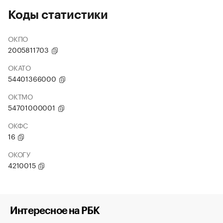
Коды статистики
ОКПО
2005811703
ОКАТО
54401366000
ОКТМО
54701000001
ОКФС
16
ОКОГУ
4210015
Интересное на РБК