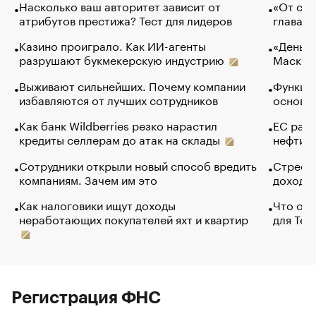
Насколько ваш авторитет зависит от
«От спо
атрибутов престижа? Тест для лидеров
глава к
Казино проиграло. Как ИИ-агенты
«Деньги
разрушают букмекерскую индустрию
Маск в 
Выживают сильнейших. Почему компании
Функции
избавляются от лучших сотрудников
основ э
Как банк Wildberries резко нарастил
ЕС раз
кредиты селлерам до атак на склады
нефти —
Сотрудники открыли новый способ вредить
Стресс 
компаниям. Зачем им это
доходов
Как налоговики ищут доходы
Что обв
неработающих покупателей яхт и квартир
для Tel
Регистрация ФНС