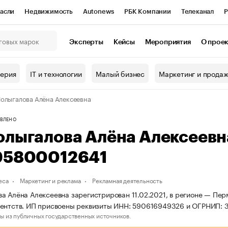
асли
Недвижимость
Autonews
РБК Компании
Телеканал
Р
К Курсы
РБК Life
Тренды
Визионеры
Национальные проекты
Эксперты
Кейсы
Мероприятия
О прое
онный клуб
Исследования
Кредитные рейтинги
Франшизы
Г
терия
IT и технологии
Малый бизнес
Маркетинг и прода
Проверка контрагентов
Политика
Экономика
Бизнес
олыгалова Алёна Алексеевна
ы
ВЛЕНО
олыгалова Алёна Алексеев
95800012641
еса
Маркетинг и реклама
Рекламная деятельность
а Алёна Алексеевна зарегистрирован 11.02.2021, в регионе — Пер
ентств. ИП присвоены реквизиты ИНН: 590616949326 и ОГРНИП: 
ы из публичных государственных источников.