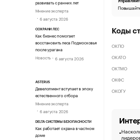
Управляйт
развивать с ранних лет
Повышайте
Мнение эксперта
6 августа 2026
Коды с
СОХРАНИ ЛЕС
Как бизнес помогает
восстановить леса Подмосковья
ОКПО
после урагана
ОКАТО
Новость
6 августа 2026
ОКТМО
ОКФС
ASTERUS
Девелопмент вступает в эпоху
ОКОГУ
естественного отбора
Мнение эксперта
6 августа 2026
Интер
DELTA СИСТЕМЫ БЕЗОПАСНОСТИ
Как работает охрана в частном
Насколь
доме
лидеро