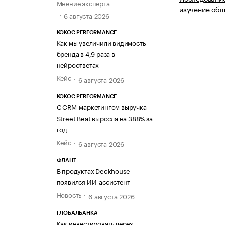
Мнение эксперта
изучение общ
6 августа 2026
KOKOC PERFORMANCE
Как мы увеличили видимость
бренда в 4,9 раза в
нейроответах
Кейс
6 августа 2026
KOKOC PERFORMANCE
С CRM-маркетингом выручка
Street Beat выросла на 388% за
год
Кейс
6 августа 2026
ФЛАНТ
В продуктах Deckhouse
появился ИИ-ассистент
Новость
6 августа 2026
ГЛОБАЛБАНКА
Как инвестировать через