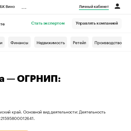
...
БК Вино
Личный кабинет
Стать экспертом
Управлять компанией
кте
азета
жи
Финансы
Недвижимость
Ретейл
Производство
на — ОГРНИП:
мский край. Основной вид деятельности: Деятельность
321595800012641.