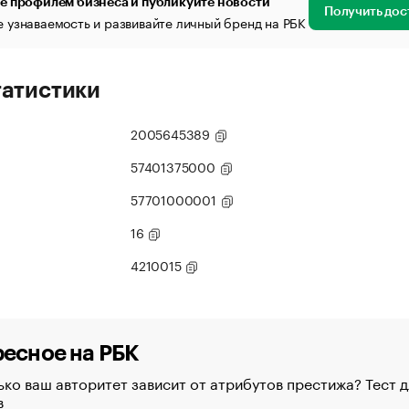
е профилем бизнеса и публикуйте новости
Получить дос
 узнаваемость и развивайте личный бренд на РБК
татистики
2005645389
57401375000
57701000001
16
4210015
есное на РБК
ко ваш авторитет зависит от атрибутов престижа? Тест д
в