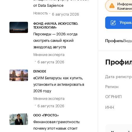
Информац
от Data Sapience
Компания
Новость
6 августа 2026
Управ
ФОНД «НАУКА. ИСКУССТВО.
ТЕХНОЛОГИИ»
Персеиды — 2026: когда
смотреть самый яркий
Профиль
Виды
звездопад августа
Мнение эксперта
6 августа 2026
Профи
EXNODE
Дата регистр
еСИМ Беларусь: как купить,
установить и активировать в
Регион
2026 году
ОГРНИП
Мнение эксперта
6 августа 2026
ИНН
ООО «ПРОСТО.»
Финансовая грамотность:
почему этот навык стоит