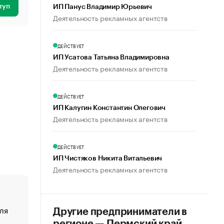
туп
ИП Панус Владимир Юрьевич
Деятельность рекламных агентств
ДЕЙСТВУЕТ
ИП Усатова Татьяна Владимировна
Деятельность рекламных агентств
ДЕЙСТВУЕТ
ИП Калугин Константин Олегович
Деятельность рекламных агентств
ДЕЙСТВУЕТ
ИП Чистяков Никита Витальевич
Деятельность рекламных агентств
ля
«От спорта тело стареет иначе». Как живет глава ко
Другие предприниматели в
создавшей GTA