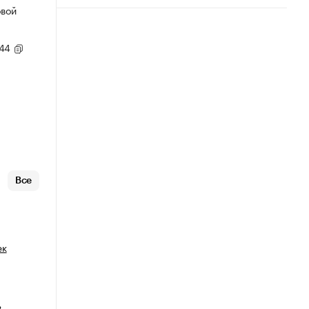
овой
,44
Все
ек
в