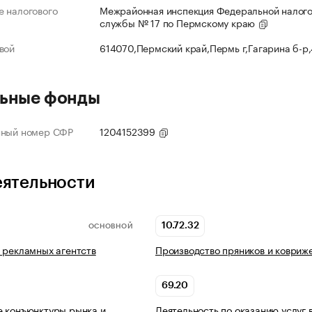
 налогового
Межрайонная инспекция Федеральной налог
службы № 17 по Пермскому краю
вой
614070,Пермский край,Пермь г,Гагарина б-р
ьные фонды
нный номер СФР
1204152399
еятельности
10.72.32
ОСНОВНОЙ
 рекламных агентств
Производство пряников и ковриж
69.20
 конъюнктуры рынка и
Деятельность по оказанию услуг 