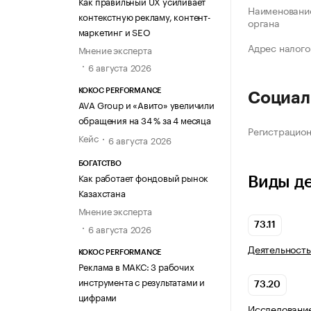
Как правильный UX усиливает
Наименование
контекстную рекламу, контент-
органа
маркетинг и SEO
Адрес налого
Мнение эксперта
6 августа 2026
KOKOC PERFORMANCE
Социал
AVA Group и «Авито» увеличили
обращения на 34 % за 4 месяца
Регистрацио
Кейс
6 августа 2026
БОГАТСТВО
Как работает фондовый рынок
Виды д
Казахстана
Мнение эксперта
73.11
6 августа 2026
Деятельность
KOKOC PERFORMANCE
Реклама в МАКС: 3 рабочих
инструмента с результатами и
73.20
цифрами
Исследование