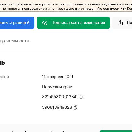
ия носит справочный характер и сгенерирована на основании данных из откр
 не является пользователем и не имеет деловых отношений с сервисом РБК Ко
Подписаться на изменения
По
лять страницей
 деятельности
ль
ации
11 февраля 2021
Пермский край
321595800012641
590616949326