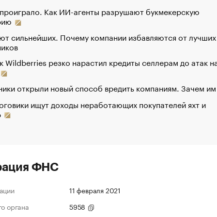
 проиграло. Как ИИ-агенты разрушают букмекерскую
рию
ют сильнейших. Почему компании избавляются от лучших
ников
к Wildberries резко нарастил кредиты селлерам до атак н
ики открыли новый способ вредить компаниям. Зачем им
оговики ищут доходы неработающих покупателей яхт и
р
рация ФНС
ации
11 февраля 2021
го органа
5958