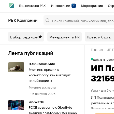
Подписка на РБК
Инвестиции
Мероприятия
Отр
Спорт
Школа управления РБК
РБК Образование
РБ
РБК Компании
Город
Стиль
Крипто
РБК Бизнес-среда
Дискусси
Выбор редакции
Менеджмент и HR
Право и бухгал
Спецпроекты СПб
Конференции СПб
Спецпроекты
Главная
ИП П
Технологии и медиа
Финансы
Рынок наличной валют
Лента публикаций
ДЕЙСТВУЕТ
ОБНО
НОВАЯ АНАТОМИЯ
ИП П
Мужчины пришли к
косметологу: как выглядит
3215
новый пациент
Мнение эксперта
Услуги для бизн
6 августа 2026
ИП Полыгалов
рекламных аг
GLOWBYTE
РСХБ совместно с GlowByte
Данные получен
внедрил платформу CM Ocean