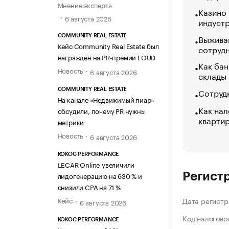
Мнение эксперта
Казино
6 августа 2026
индуст
Выжива
COMMUNITY REAL ESTATE
Кейс Community Real Estate был
сотруд
награжден на PR-премии LOUD
Как бан
Новость
6 августа 2026
склады
Сотрудн
COMMUNITY REAL ESTATE
На канале «Недвижимый пиар»
Как нал
обсудили, почему PR нужны
кварти
метрики
Новость
6 августа 2026
KOKOC PERFORMANCE
LECAR Online увеличили
лидогенерацию на 630 % и
Регист
снизили CPA на 71 %
Кейс
Дата регистр
6 августа 2026
Код налогово
KOKOC PERFORMANCE