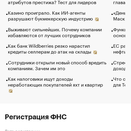
атрибутов престижа? Тест для лидеров
глава к
Казино проиграло. Как ИИ-агенты
«Деньги
разрушают букмекерскую индустрию
Маск в 
Выживают сильнейших. Почему компании
Функции
избавляются от лучших сотрудников
основ э
Как банк Wildberries резко нарастил
ЕС раз
кредиты селлерам до атак на склады
нефти —
Сотрудники открыли новый способ вредить
Стресс 
компаниям. Зачем им это
доходов
Как налоговики ищут доходы
Что обв
неработающих покупателей яхт и квартир
для Tel
Регистрация ФНС
Дата регистрации