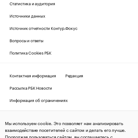
Статистика и аудитория
Источники данных
Источник отчетности Контур.Фокус
Вопросы и ответы
Политика Cookies РБК
Контактная информация
Редакция
Рассылка РБК Новости
Информация об ограничениях
Правовая информация
О соблюдении авторских прав
Мы используем cookie. Это позволяет нам анализировать
© АО «РОСБИЗНЕСКОНСАЛТИНГ»,
1995–2026.
Сообщения
и материалы информационного агентства «РБК»
взаимодействие посетителей с сайтом и делать его лучше.
(зарегистрировано Федеральной службой по надзору в сфере
Продолжая пользоваться сайтом, вы соглашаетесь с