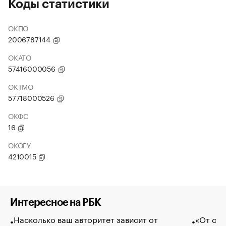
Коды статистики
ОКПО
2006787144
ОКАТО
57416000056
ОКТМО
57718000526
ОКФС
16
ОКОГУ
4210015
Интересное на РБК
Насколько ваш авторитет зависит от
«От спо