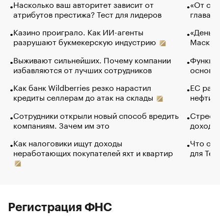
Насколько ваш авторитет зависит от
«От спо
атрибутов престижа? Тест для лидеров
глава к
Казино проиграло. Как ИИ-агенты
«Деньги
разрушают букмекерскую индустрию
Маск в 
Выживают сильнейших. Почему компании
Функции
избавляются от лучших сотрудников
основ э
Как банк Wildberries резко нарастил
ЕС раз
кредиты селлерам до атак на склады
нефти —
Сотрудники открыли новый способ вредить
Стресс 
компаниям. Зачем им это
доходов
Как налоговики ищут доходы
Что обв
неработающих покупателей яхт и квартир
для Tel
Регистрация ФНС