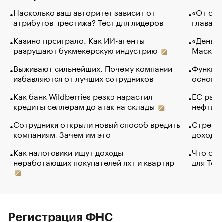
Насколько ваш авторитет зависит от
«От спо
атрибутов престижа? Тест для лидеров
глава к
Казино проиграло. Как ИИ-агенты
«Деньги
разрушают букмекерскую индустрию
Маск в 
Выживают сильнейших. Почему компании
Функции
избавляются от лучших сотрудников
основ э
Как банк Wildberries резко нарастил
ЕС раз
кредиты селлерам до атак на склады
нефти —
Сотрудники открыли новый способ вредить
Стресс 
компаниям. Зачем им это
доходов
Как налоговики ищут доходы
Что обв
неработающих покупателей яхт и квартир
для Tel
Регистрация ФНС