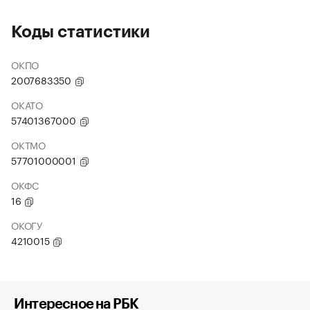
Коды статистики
ОКПО
2007683350
ОКАТО
57401367000
ОКТМО
57701000001
ОКФС
16
ОКОГУ
4210015
Интересное на РБК