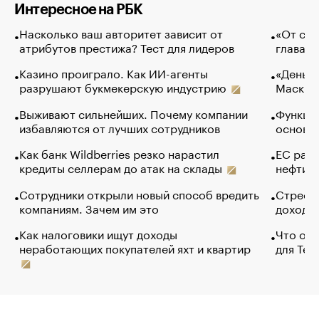
Интересное на РБК
Насколько ваш авторитет зависит от
«От спо
атрибутов престижа? Тест для лидеров
глава к
Казино проиграло. Как ИИ-агенты
«Деньги
разрушают букмекерскую индустрию
Маск в 
Выживают сильнейших. Почему компании
Функции
избавляются от лучших сотрудников
основ э
Как банк Wildberries резко нарастил
ЕС раз
кредиты селлерам до атак на склады
нефти —
Сотрудники открыли новый способ вредить
Стресс 
компаниям. Зачем им это
доходов
Как налоговики ищут доходы
Что обв
неработающих покупателей яхт и квартир
для Tel