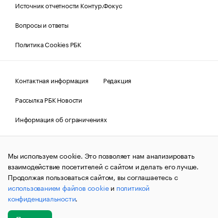
Источник отчетности Контур.Фокус
Вопросы и ответы
Политика Cookies РБК
Контактная информация
Редакция
Рассылка РБК Новости
Информация об ограничениях
Правовая информация
О соблюдении авторских прав
Мы используем cookie. Это позволяет нам анализировать
© АО «РОСБИЗНЕСКОНСАЛТИНГ»,
1995–2026.
Сообщения
и материалы информационного агентства «РБК»
взаимодействие посетителей с сайтом и делать его лучше.
(зарегистрировано Федеральной службой по надзору в сфере
Продолжая пользоваться сайтом, вы соглашаетесь с
связи, информационных технологий и массовых
использованием файлов cookie
и
политикой
коммуникаций (Роскомнадзор) 09.12.2015 за номером ИА
№ФС77-63848) сопровождаются пометкой «РБК». Отдельные
конфиденциальности
.
публикации могут содержать информацию,
не предназначенную для пользователей