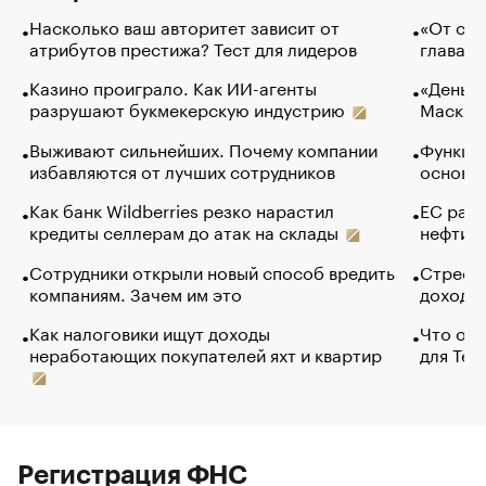
Насколько ваш авторитет зависит от
«От спо
атрибутов престижа? Тест для лидеров
глава к
Казино проиграло. Как ИИ-агенты
«Деньги
разрушают букмекерскую индустрию
Маск в 
Выживают сильнейших. Почему компании
Функции
избавляются от лучших сотрудников
основ э
Как банк Wildberries резко нарастил
ЕС раз
кредиты селлерам до атак на склады
нефти —
Сотрудники открыли новый способ вредить
Стресс 
компаниям. Зачем им это
доходов
Как налоговики ищут доходы
Что обв
неработающих покупателей яхт и квартир
для Tel
Регистрация ФНС