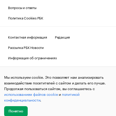
Вопросы и ответы
Политика Cookies РБК
Контактная информация
Редакция
Рассылка РБК Новости
Информация об ограничениях
Правовая информация
О соблюдении авторских прав
Мы используем cookie. Это позволяет нам анализировать
© АО «РОСБИЗНЕСКОНСАЛТИНГ»,
1995–2026.
Сообщения
и материалы информационного агентства «РБК»
взаимодействие посетителей с сайтом и делать его лучше.
(зарегистрировано Федеральной службой по надзору в сфере
Продолжая пользоваться сайтом, вы соглашаетесь с
связи, информационных технологий и массовых
использованием файлов cookie
и
политикой
коммуникаций (Роскомнадзор) 09.12.2015 за номером ИА
№ФС77-63848) сопровождаются пометкой «РБК». Отдельные
конфиденциальности
.
публикации могут содержать информацию,
не предназначенную для пользователей
до 18 лет.
companycardsfeedback@rbc.ru
Понятно