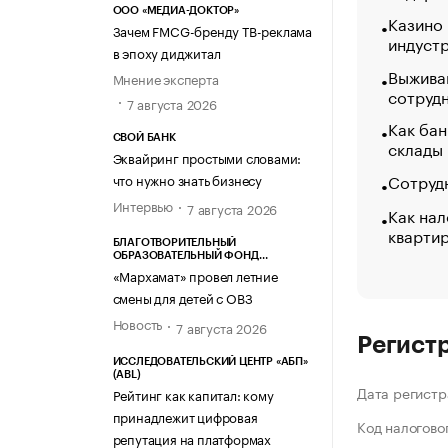
ООО «МЕДИА-ДОКТОР»
Казино
Зачем FMCG-бренду ТВ-реклама
индуст
в эпоху диджитал
Выжива
Мнение эксперта
сотруд
7 августа 2026
Как бан
СВОЙ БАНК
склады
Эквайринг простыми словами:
Сотрудн
что нужно знать бизнесу
Интервью
7 августа 2026
Как нал
кварти
БЛАГОТВОРИТЕЛЬНЫЙ
ОБРАЗОВАТЕЛЬНЫЙ ФОНД
«МАРХАМАТ»
«Мархамат» провел летние
смены для детей с ОВЗ
Новость
7 августа 2026
Регист
ИССЛЕДОВАТЕЛЬСКИЙ ЦЕНТР «АБП»
(ABL)
Дата регистр
Рейтинг как капитал: кому
принадлежит цифровая
Код налогово
репутация на платформах