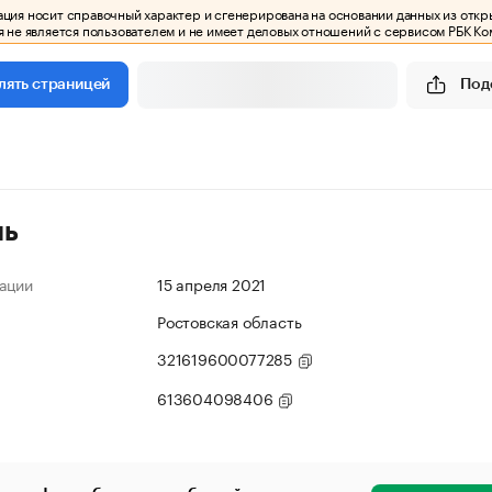
ия носит справочный характер и сгенерирована на основании данных из откр
 не является пользователем и не имеет деловых отношений с сервисом РБК Ко
Под
лять страницей
ль
ации
15 апреля 2021
Ростовская область
321619600077285
613604098406