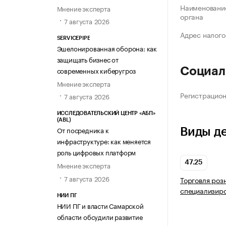
Наименование
Мнение эксперта
органа
7 августа 2026
Адрес налого
SERVICEPIPE
Эшелонированная оборона: как
защищать бизнес от
современных киберугроз
Социал
Мнение эксперта
Регистрацио
7 августа 2026
ИССЛЕДОВАТЕЛЬСКИЙ ЦЕНТР «АБП»
(ABL)
От посредника к
Виды д
инфраструктуре: как меняется
роль цифровых платформ
47.25
Мнение эксперта
7 августа 2026
Торговля роз
специализир
НИИ ПГ
НИИ ПГ и власти Самарской
области обсудили развитие