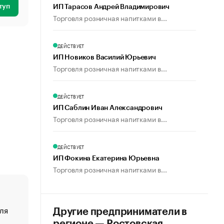
туп
ИП Тарасов Андрей Владимирович
Торговля розничная напитками в...
ДЕЙСТВУЕТ
ИП Новиков Василий Юрьевич
Торговля розничная напитками в...
ДЕЙСТВУЕТ
ИП Саблин Иван Александрович
Торговля розничная напитками в...
ДЕЙСТВУЕТ
ИП Фокина Екатерина Юрьевна
Торговля розничная напитками в...
ля
«От спорта тело стареет иначе». Как живет глава ко
Другие предприниматели в
создавшей GTA