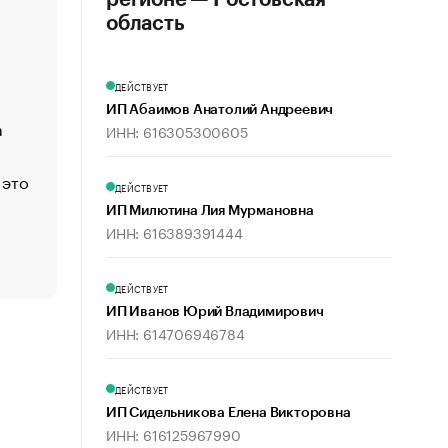
регионе — Ростовская
«Деньги будут не нужны»: что рассказал Маск в инт
область
Economist
Функции менеджмента: пять ключевых основ эффект
ДЕЙСТВУЕТ
управления
ИП Абаимов Анатолий Андреевич
а
ЕС разрешил конфискацию российской нефти — чем
ИНН: 616305300605
Москва
 это
Стресс обеспеченных людей: почему рост доходов 
ДЕЙСТВУЕТ
счастья
ИП Милютина Лия Мурмановна
Что обвинения против Павла Дурова значат для Tele
ИНН: 616389391444
пользователей
ДЕЙСТВУЕТ
ИП Иванов Юрий Владимирович
ИНН: 614706946784
ДЕЙСТВУЕТ
ИП Сидельникова Елена Викторовна
ИНН: 616125967990