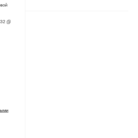
овой
/32
ными
х