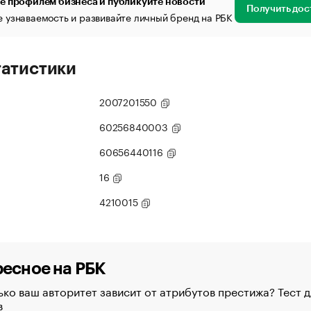
е профилем бизнеса и публикуйте новости
Получить дос
 узнаваемость и развивайте личный бренд на РБК
татистики
2007201550
60256840003
60656440116
16
4210015
есное на РБК
ко ваш авторитет зависит от атрибутов престижа? Тест д
в