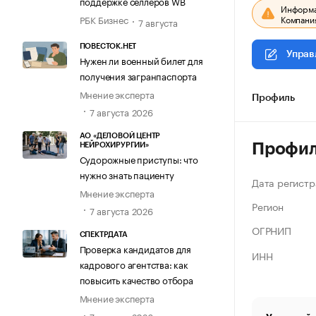
поддержке селлеров WB
Информац
Компания
РБК Бизнес
7 августа
ПОВЕСТОК.НЕТ
Управ
Нужен ли военный билет для
получения загранпаспорта
Мнение эксперта
Профиль
7 августа 2026
АО «ДЕЛОВОЙ ЦЕНТР
Профи
НЕЙРОХИРУРГИИ»
Судорожные приступы: что
нужно знать пациенту
Дата регистр
Мнение эксперта
Регион
7 августа 2026
ОГРНИП
СПЕКТРДАТА
Проверка кандидатов для
ИНН
кадрового агентства: как
повысить качество отбора
Мнение эксперта
7 августа 2026