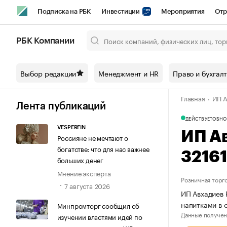
Подписка на РБК
Инвестиции
Мероприятия
Отр
Спорт
Школа управления РБК
РБК Образование
РБ
РБК Компании
Город
Стиль
Крипто
РБК Бизнес-среда
Дискусси
Выбор редакции
Менеджмент и HR
Право и бухгал
Спецпроекты СПб
Конференции СПб
Спецпроекты
Главная
ИП А
Технологии и медиа
Финансы
Рынок наличной валют
Лента публикаций
ДЕЙСТВУЕТ
ОБНО
VESPERFIN
ИП А
Россияне не мечтают о
богатстве: что для нас важнее
3216
больших денег
Мнение эксперта
Розничная торг
7 августа 2026
ИП Авхадиев 
напитками в 
Минпромторг сообщил об
Данные получен
изучении властями идей по