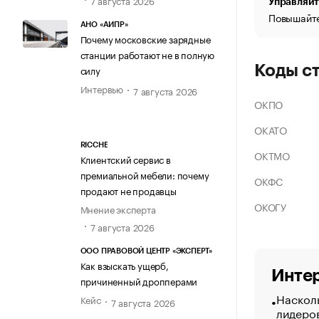
Управляйт
Повышайте
АНО «АИПР»
Почему московские зарядные
станции работают не в полную
Коды с
силу
Интервью
7 августа 2026
ОКПО
ОКАТО
RICCHE
ОКТМО
Клиентский сервис в
премиальной мебели: почему
ОКФС
продают не продавцы
ОКОГУ
Мнение эксперта
7 августа 2026
ООО ПРАВОВОЙ ЦЕНТР «ЭКСПЕРТ»
Как взыскать ущерб,
Интер
причиненный дропперами
Насколь
Кейс
7 августа 2026
лидеро