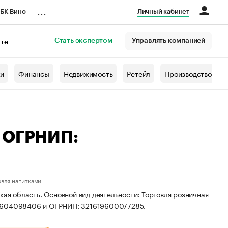
...
БК Вино
Личный кабинет
Стать экспертом
Управлять компанией
кте
азета
жи
Финансы
Недвижимость
Ретейл
Производство
— ОГРНИП:
овля напитками
кая область. Основной вид деятельности: Торговля розничная
13604098406 и ОГРНИП: 321619600077285.