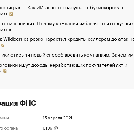
 проиграло. Как ИИ-агенты разрушают букмекерскую
рию
ют сильнейших. Почему компании избавляются от лучших
ников
к Wildberries резко нарастил кредиты селлерам до атак н
ики открыли новый способ вредить компаниям. Зачем им
оговики ищут доходы неработающих покупателей яхт и
р
рация ФНС
ации
15 апреля 2021
го органа
6196