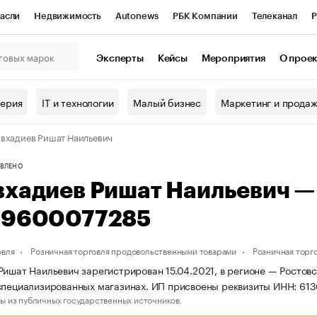
асли
Недвижимость
Autonews
РБК Компании
Телеканал
Р
К Курсы
РБК Life
Тренды
Визионеры
Национальные проекты
Эксперты
Кейсы
Мероприятия
О прое
онный клуб
Исследования
Кредитные рейтинги
Франшизы
Г
терия
IT и технологии
Малый бизнес
Маркетинг и прода
Проверка контрагентов
Политика
Экономика
Бизнес
вхадиев Ришат Наильевич
ы
ВЛЕНО
вхадиев Ришат Наильевич 
19600077285
овля
Розничная торговля продовольственными товарами
Розничная торг
Ришат Наильевич зарегистрирован 15.04.2021, в регионе — Ростовс
специализированных магазинах. ИП присвоены реквизиты ИНН: 6
ы из публичных государственных источников.