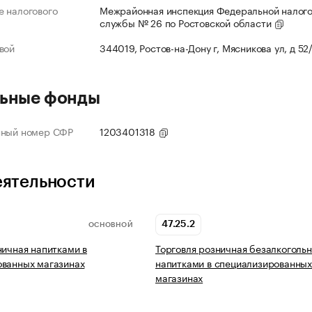
 налогового
Межрайонная инспекция Федеральной налог
службы № 26 по Ростовской области
вой
344019, Ростов-на-Дону г, Мясникова ул, д 52
ьные фонды
нный номер СФР
1203401318
еятельности
47.25.2
ОСНОВНОЙ
ничная напитками в
Торговля розничная безалкоголь
ованных магазинах
напитками в специализированны
магазинах