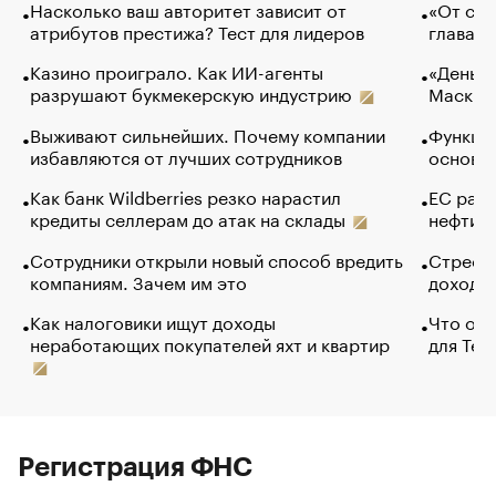
Насколько ваш авторитет зависит от
«От спо
атрибутов престижа? Тест для лидеров
глава к
Казино проиграло. Как ИИ-агенты
«Деньги
разрушают букмекерскую индустрию
Маск в 
Выживают сильнейших. Почему компании
Функции
избавляются от лучших сотрудников
основ э
Как банк Wildberries резко нарастил
ЕС раз
кредиты селлерам до атак на склады
нефти —
Сотрудники открыли новый способ вредить
Стресс 
компаниям. Зачем им это
доходов
Как налоговики ищут доходы
Что обв
неработающих покупателей яхт и квартир
для Tel
Регистрация ФНС