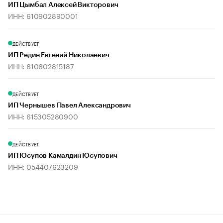
ИП Цымбал Алексей Викторович
ИНН: 610902890001
ДЕЙСТВУЕТ
ИП Редин Евгений Николаевич
ИНН: 610602815187
ДЕЙСТВУЕТ
ИП Чернышев Павел Александрович
ИНН: 615305280900
ДЕЙСТВУЕТ
ИП Юсупов Камалдин Юсупович
ИНН: 054407623209