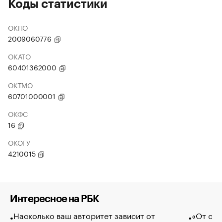
Коды статистики
ОКПО
2009060776
ОКАТО
60401362000
ОКТМО
60701000001
ОКФС
16
ОКОГУ
4210015
Интересное на РБК
Насколько ваш авторитет зависит от
«От спо