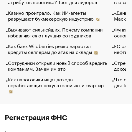
атрибутов престижа? Тест для лидеров
глава к
Казино проиграло. Как ИИ-агенты
«Деньги
разрушают букмекерскую индустрию
Маск в 
Выживают сильнейших. Почему компании
Функции
избавляются от лучших сотрудников
основ э
Как банк Wildberries резко нарастил
ЕС раз
кредиты селлерам до атак на склады
нефти —
Сотрудники открыли новый способ вредить
Стресс 
компаниям. Зачем им это
доходов
Как налоговики ищут доходы
Что обв
неработающих покупателей яхт и квартир
для Tel
Регистрация ФНС
Дата регистрации