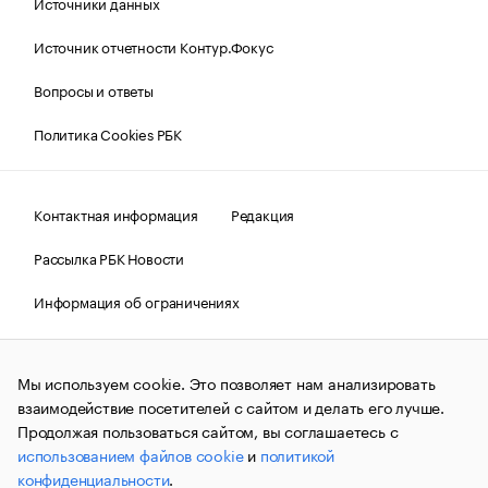
Источники данных
Источник отчетности Контур.Фокус
Вопросы и ответы
Политика Cookies РБК
Контактная информация
Редакция
Рассылка РБК Новости
Информация об ограничениях
Правовая информация
О соблюдении авторских прав
Мы используем cookie. Это позволяет нам анализировать
© АО «РОСБИЗНЕСКОНСАЛТИНГ»,
1995–2026.
Сообщения
и материалы информационного агентства «РБК»
взаимодействие посетителей с сайтом и делать его лучше.
(зарегистрировано Федеральной службой по надзору в сфере
Продолжая пользоваться сайтом, вы соглашаетесь с
связи, информационных технологий и массовых
использованием файлов cookie
и
политикой
коммуникаций (Роскомнадзор) 09.12.2015 за номером ИА
№ФС77-63848) сопровождаются пометкой «РБК». Отдельные
конфиденциальности
.