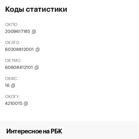
Коды статистики
ОКПО
2009617185
ОКАТО
60208812001
ОКТМО
60608412101
ОКФС
16
ОКОГУ
4210015
Интересное на РБК