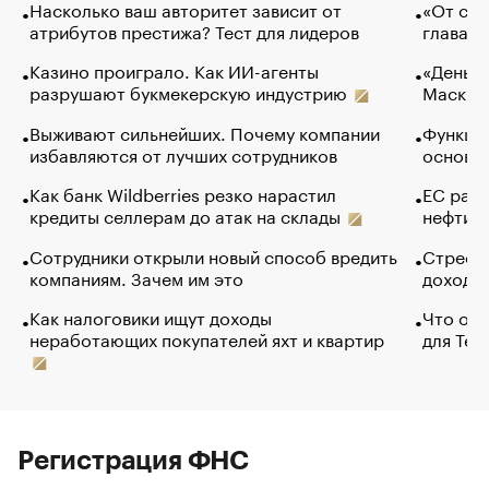
Насколько ваш авторитет зависит от
«От спо
атрибутов престижа? Тест для лидеров
глава к
Казино проиграло. Как ИИ-агенты
«Деньги
разрушают букмекерскую индустрию
Маск в 
Выживают сильнейших. Почему компании
Функции
избавляются от лучших сотрудников
основ э
Как банк Wildberries резко нарастил
ЕС раз
кредиты селлерам до атак на склады
нефти —
Сотрудники открыли новый способ вредить
Стресс 
компаниям. Зачем им это
доходов
Как налоговики ищут доходы
Что обв
неработающих покупателей яхт и квартир
для Tel
Регистрация ФНС