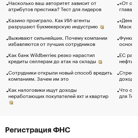
Насколько ваш авторитет зависит от
«От спо
атрибутов престижа? Тест для лидеров
глава к
Казино проиграло. Как ИИ-агенты
«Деньги
разрушают букмекерскую индустрию
Маск в 
Выживают сильнейших. Почему компании
Функции
избавляются от лучших сотрудников
основ э
Как банк Wildberries резко нарастил
ЕС раз
кредиты селлерам до атак на склады
нефти —
Сотрудники открыли новый способ вредить
Стресс 
компаниям. Зачем им это
доходов
Как налоговики ищут доходы
Что обв
неработающих покупателей яхт и квартир
для Tel
Регистрация ФНС