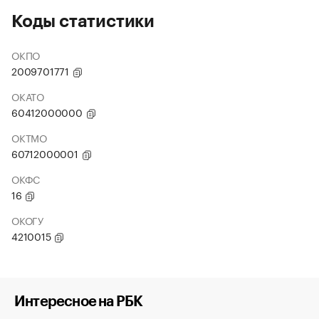
Коды статистики
ОКПО
2009701771
ОКАТО
60412000000
ОКТМО
60712000001
ОКФС
16
ОКОГУ
4210015
Интересное на РБК