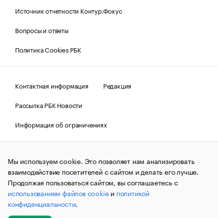
Источник отчетности Контур.Фокус
Вопросы и ответы
Политика Cookies РБК
Контактная информация
Редакция
Рассылка РБК Новости
Информация об ограничениях
Правовая информация
О соблюдении авторских прав
Мы используем cookie. Это позволяет нам анализировать
© АО «РОСБИЗНЕСКОНСАЛТИНГ»,
1995–2026.
Сообщения
и материалы информационного агентства «РБК»
взаимодействие посетителей с сайтом и делать его лучше.
(зарегистрировано Федеральной службой по надзору в сфере
Продолжая пользоваться сайтом, вы соглашаетесь с
связи, информационных технологий и массовых
использованием файлов cookie
и
политикой
коммуникаций (Роскомнадзор) 09.12.2015 за номером ИА
№ФС77-63848) сопровождаются пометкой «РБК». Отдельные
конфиденциальности
.
публикации могут содержать информацию,
не предназначенную для пользователей