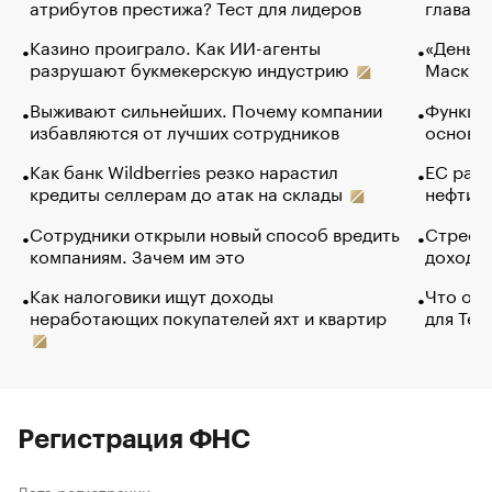
атрибутов престижа? Тест для лидеров
глава к
Казино проиграло. Как ИИ-агенты
«Деньги
разрушают букмекерскую индустрию
Маск в 
Выживают сильнейших. Почему компании
Функции
избавляются от лучших сотрудников
основ э
Как банк Wildberries резко нарастил
ЕС раз
кредиты селлерам до атак на склады
нефти —
Сотрудники открыли новый способ вредить
Стресс 
компаниям. Зачем им это
доходов
Как налоговики ищут доходы
Что обв
неработающих покупателей яхт и квартир
для Tel
Регистрация ФНС
Дата регистрации