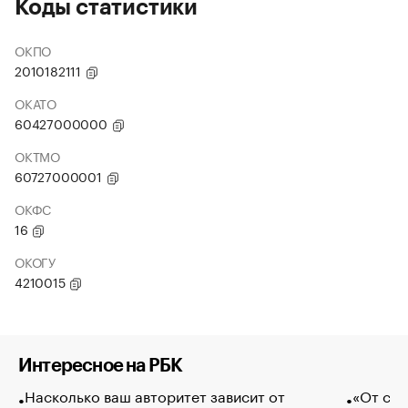
Коды статистики
ОКПО
2010182111
ОКАТО
60427000000
ОКТМО
60727000001
ОКФС
16
ОКОГУ
4210015
Интересное на РБК
Насколько ваш авторитет зависит от
«От спо