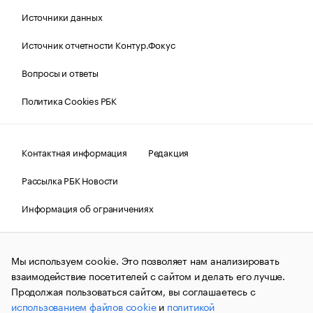
Источники данных
Источник отчетности Контур.Фокус
Вопросы и ответы
Политика Cookies РБК
Контактная информация
Редакция
Рассылка РБК Новости
Информация об ограничениях
Правовая информация
О соблюдении авторских прав
Мы используем cookie. Это позволяет нам анализировать
© АО «РОСБИЗНЕСКОНСАЛТИНГ»,
1995–2026.
Сообщения
и материалы информационного агентства «РБК»
взаимодействие посетителей с сайтом и делать его лучше.
(зарегистрировано Федеральной службой по надзору в сфере
Продолжая пользоваться сайтом, вы соглашаетесь с
связи, информационных технологий и массовых
использованием файлов cookie
и
политикой
коммуникаций (Роскомнадзор) 09.12.2015 за номером ИА