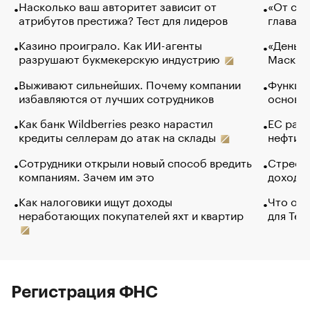
Насколько ваш авторитет зависит от
«От спо
атрибутов престижа? Тест для лидеров
глава к
Казино проиграло. Как ИИ-агенты
«Деньги
разрушают букмекерскую индустрию
Маск в 
Выживают сильнейших. Почему компании
Функции
избавляются от лучших сотрудников
основ э
Как банк Wildberries резко нарастил
ЕС раз
кредиты селлерам до атак на склады
нефти —
Сотрудники открыли новый способ вредить
Стресс 
компаниям. Зачем им это
доходов
Как налоговики ищут доходы
Что обв
неработающих покупателей яхт и квартир
для Tel
Регистрация ФНС