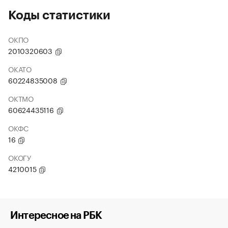
Коды статистики
ОКПО
2010320603
ОКАТО
60224835008
ОКТМО
60624435116
ОКФС
16
ОКОГУ
4210015
Интересное на РБК