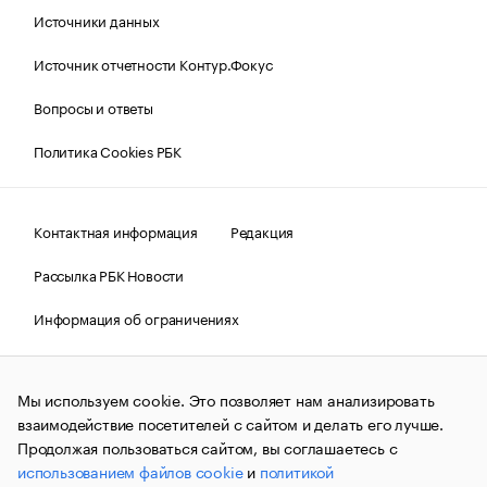
Источники данных
Источник отчетности Контур.Фокус
Вопросы и ответы
Политика Cookies РБК
Контактная информация
Редакция
Рассылка РБК Новости
Информация об ограничениях
Правовая информация
О соблюдении авторских прав
Мы используем cookie. Это позволяет нам анализировать
© АО «РОСБИЗНЕСКОНСАЛТИНГ»,
1995–2026.
Сообщения
и материалы информационного агентства «РБК»
взаимодействие посетителей с сайтом и делать его лучше.
(зарегистрировано Федеральной службой по надзору в сфере
Продолжая пользоваться сайтом, вы соглашаетесь с
связи, информационных технологий и массовых
использованием файлов cookie
и
политикой
коммуникаций (Роскомнадзор) 09.12.2015 за номером ИА