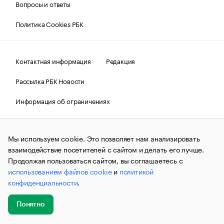
Вопросы и ответы
Политика Cookies РБК
Контактная информация
Редакция
Рассылка РБК Новости
Информация об ограничениях
Правовая информация
О соблюдении авторских прав
Мы используем cookie. Это позволяет нам анализировать
© АО «РОСБИЗНЕСКОНСАЛТИНГ»,
1995–2026.
Сообщения
и материалы информационного агентства «РБК»
взаимодействие посетителей с сайтом и делать его лучше.
(зарегистрировано Федеральной службой по надзору в сфере
Продолжая пользоваться сайтом, вы соглашаетесь с
связи, информационных технологий и массовых
использованием файлов cookie
и
политикой
коммуникаций (Роскомнадзор) 09.12.2015 за номером ИА
№ФС77-63848) сопровождаются пометкой «РБК». Отдельные
конфиденциальности
.
публикации могут содержать информацию,
не предназначенную для пользователей
до 18 лет.
companycardsfeedback@rbc.ru
Понятно
Добавить
Главное
Эксперты
Кейсы
Мероприятия