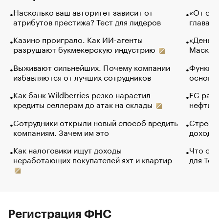
Насколько ваш авторитет зависит от
«От спо
атрибутов престижа? Тест для лидеров
глава к
Казино проиграло. Как ИИ-агенты
«Деньги
разрушают букмекерскую индустрию
Маск в 
Выживают сильнейших. Почему компании
Функции
избавляются от лучших сотрудников
основ э
Как банк Wildberries резко нарастил
ЕС раз
кредиты селлерам до атак на склады
нефти —
Сотрудники открыли новый способ вредить
Стресс 
компаниям. Зачем им это
доходов
Как налоговики ищут доходы
Что обв
неработающих покупателей яхт и квартир
для Tel
Регистрация ФНС