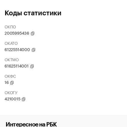
Коды статистики
ОКПО
2005995436
ОКАТО
61225514000
ОКТМО
61625114001
ОКФС
16
ОКОГУ
4210015
Интересное на РБК