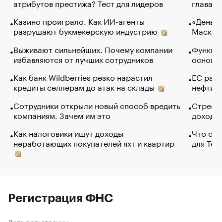
атрибутов престижа? Тест для лидеров
глава к
Казино проиграло. Как ИИ-агенты
«Деньги
разрушают букмекерскую индустрию
Маск в 
Выживают сильнейших. Почему компании
Функции
избавляются от лучших сотрудников
основ э
Как банк Wildberries резко нарастил
ЕС раз
кредиты селлерам до атак на склады
нефти —
Сотрудники открыли новый способ вредить
Стресс 
компаниям. Зачем им это
доходов
Как налоговики ищут доходы
Что обв
неработающих покупателей яхт и квартир
для Tel
Регистрация ФНС
Дата регистрации