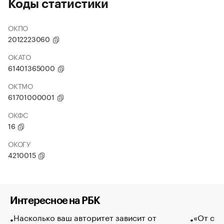
Коды статистики
ОКПО
2012223060
ОКАТО
61401365000
ОКТМО
61701000001
ОКФС
16
ОКОГУ
4210015
Интересное на РБК
Насколько ваш авторитет зависит от
«От спо