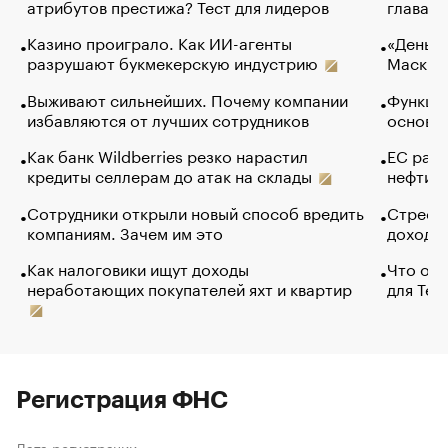
атрибутов престижа? Тест для лидеров
глава к
Казино проиграло. Как ИИ-агенты
«Деньги
разрушают букмекерскую индустрию
Маск в 
Выживают сильнейших. Почему компании
Функции
избавляются от лучших сотрудников
основ э
Как банк Wildberries резко нарастил
ЕС раз
кредиты селлерам до атак на склады
нефти —
Сотрудники открыли новый способ вредить
Стресс 
компаниям. Зачем им это
доходов
Как налоговики ищут доходы
Что обв
неработающих покупателей яхт и квартир
для Tel
Регистрация ФНС
Дата регистрации