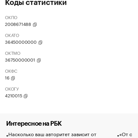
Коды статистики
ОКПО
2008671488
ОКАТО
36450000000
ОКТМО
36750000001
ОКФС
16
ОКОГУ
4210015
Интересное на РБК
Насколько ваш авторитет зависит от
«От спо