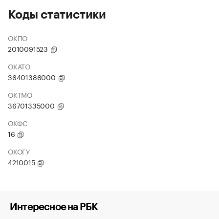
Коды статистики
ОКПО
2010091523
ОКАТО
36401386000
ОКТМО
36701335000
ОКФС
16
ОКОГУ
4210015
Интересное на РБК