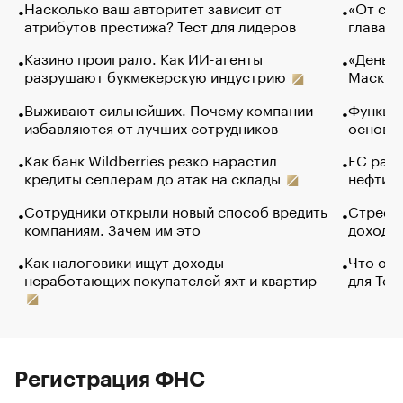
Насколько ваш авторитет зависит от
«От спо
атрибутов престижа? Тест для лидеров
глава к
Казино проиграло. Как ИИ-агенты
«Деньги
разрушают букмекерскую индустрию
Маск в 
Выживают сильнейших. Почему компании
Функции
избавляются от лучших сотрудников
основ э
Как банк Wildberries резко нарастил
ЕС раз
кредиты селлерам до атак на склады
нефти —
Сотрудники открыли новый способ вредить
Стресс 
компаниям. Зачем им это
доходов
Как налоговики ищут доходы
Что обв
неработающих покупателей яхт и квартир
для Tel
Регистрация ФНС