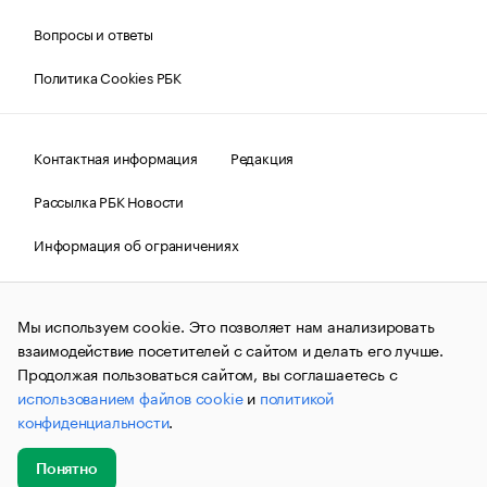
Вопросы и ответы
Политика Cookies РБК
Контактная информация
Редакция
Рассылка РБК Новости
Информация об ограничениях
Правовая информация
О соблюдении авторских прав
Мы используем cookie. Это позволяет нам анализировать
© АО «РОСБИЗНЕСКОНСАЛТИНГ»,
1995–2026.
Сообщения
и материалы информационного агентства «РБК»
взаимодействие посетителей с сайтом и делать его лучше.
(зарегистрировано Федеральной службой по надзору в сфере
Продолжая пользоваться сайтом, вы соглашаетесь с
связи, информационных технологий и массовых
использованием файлов cookie
и
политикой
коммуникаций (Роскомнадзор) 09.12.2015 за номером ИА
№ФС77-63848) сопровождаются пометкой «РБК». Отдельные
конфиденциальности
.
публикации могут содержать информацию,
не предназначенную для пользователей
до 18 лет.
companycardsfeedback@rbc.ru
Понятно