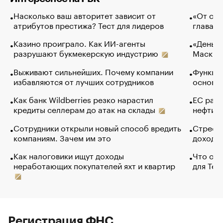
Насколько ваш авторитет зависит от
«От спо
атрибутов престижа? Тест для лидеров
глава к
Казино проиграло. Как ИИ-агенты
«Деньги
разрушают букмекерскую индустрию
Маск в 
Выживают сильнейших. Почему компании
Функции
избавляются от лучших сотрудников
основ э
Как банк Wildberries резко нарастил
ЕС раз
кредиты селлерам до атак на склады
нефти —
Сотрудники открыли новый способ вредить
Стресс 
компаниям. Зачем им это
доходов
Как налоговики ищут доходы
Что обв
неработающих покупателей яхт и квартир
для Tel
Регистрация ФНС