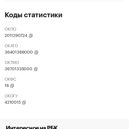
Коды статистики
ОКПО
2011290724
ОКАТО
36401386000
ОКТМО
36701335000
ОКФС
16
ОКОГУ
4210015
Интересное на РБК