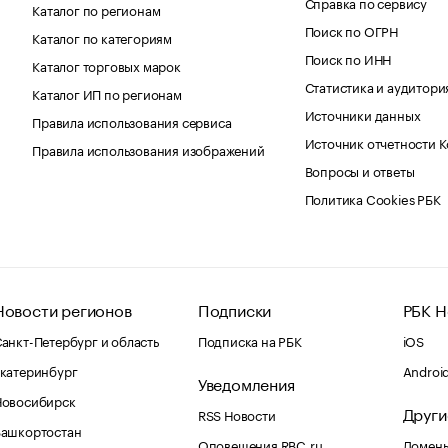
Справка по сервису
Каталог по регионам
Поиск по ОГРН
Каталог по категориям
Поиск по ИНН
Каталог торговых марок
Статистика и аудитори
Каталог ИП по регионам
Источники данных
Правила использования сервиса
Источник отчетности 
Правила использования изображений
Вопросы и ответы
Политика Cookies РБК
Новости регионов
Подписки
РБК Н
анкт-Петербург и область
Подписка на РБК
iOS
катеринбург
Androi
Уведомления
Новосибирск
Други
RSS Новости
Башкортостан
Оповещения RBC.ru
Домены