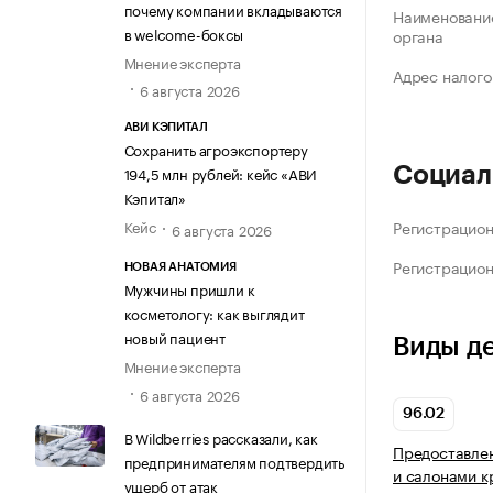
почему компании вкладываются
Наименование
в welcome-боксы
органа
Мнение эксперта
Адрес налого
6 августа 2026
АВИ КЭПИТАЛ
Сохранить агроэкспортеру
194,5 млн рублей: кейс «АВИ
Социал
Кэпитал»
Кейс
Регистрацио
6 августа 2026
Регистрацио
НОВАЯ АНАТОМИЯ
Мужчины пришли к
косметологу: как выглядит
новый пациент
Виды д
Мнение эксперта
6 августа 2026
96.02
В Wildberries рассказали, как
Предоставлен
предпринимателям подтвердить
и салонами к
ущерб от атак