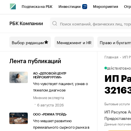
Подписка на РБК
Инвестиции
Мероприятия
Отр
Спорт
Школа управления РБК
РБК Образование
РБ
РБК Компании
Город
Стиль
Крипто
РБК Бизнес-среда
Дискусси
Выбор редакции
Менеджмент и HR
Право и бухгал
Спецпроекты СПб
Конференции СПб
Спецпроекты
Главная
ИП Р
Технологии и медиа
Финансы
Рынок наличной валют
Лента публикаций
ДЕЙСТВУЕТ
ОБНО
АО «ДЕЛОВОЙ ЦЕНТР
ИП Р
НЕЙРОХИРУРГИИ»
Что чувствует пациент, узнав о
3216
тяжелом диагнозе
Мнение эксперта
Бытовые услуги
6 августа 2026
ИП Расулов А
ООО «РЕММА ТРЕЙД»
Предоставлен
Что мешает развитию
Данные получен
премиального сырного рынка в