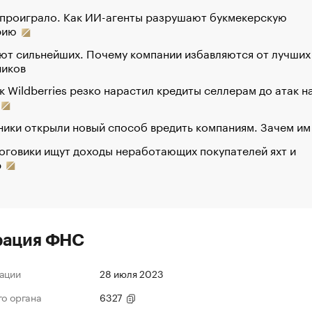
 проиграло. Как ИИ-агенты разрушают букмекерскую
рию
ют сильнейших. Почему компании избавляются от лучших
ников
к Wildberries резко нарастил кредиты селлерам до атак н
ики открыли новый способ вредить компаниям. Зачем им
оговики ищут доходы неработающих покупателей яхт и
р
рация ФНС
ации
28 июля 2023
го органа
6327