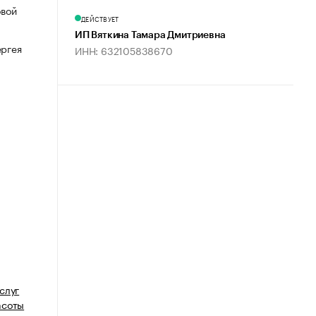
овой
ДЕЙСТВУЕТ
ИП Вяткина Тамара Дмитриевна
ергея
ИНН: 632105838670
слуг
асоты