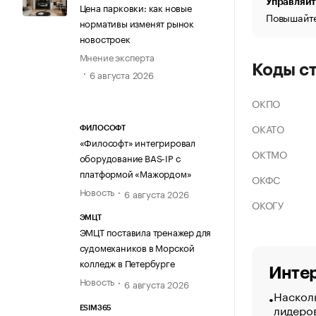
Управляйт
Цена парковки: как новые
Повышайте
нормативы изменят рынок
новостроек
Мнение эксперта
Коды с
6 августа 2026
ОКПО
ОКАТО
ФИЛОСОФТ
«Философт» интегрировал
ОКТМО
оборудование BAS-IP с
платформой «Мажордом»
ОКФС
Новость
6 августа 2026
ОКОГУ
ЭМЦТ
ЭМЦТ поставила тренажер для
судомехаников в Морской
колледж в Петербурге
Интер
Новость
6 августа 2026
Насколь
лидеро
ESIM365