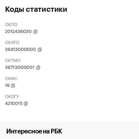
Коды статистики
ОКПО
2012436030
ОКАТО
36413000000
ОКТМО
36713000001
ОКФС
16
ОКОГУ
4210015
Интересное на РБК