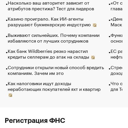
Насколько ваш авторитет зависит от
«От спо
атрибутов престижа? Тест для лидеров
глава к
Казино проиграло. Как ИИ-агенты
«Деньги
разрушают букмекерскую индустрию
Маск в 
Выживают сильнейших. Почему компании
Функции
избавляются от лучших сотрудников
основ э
Как банк Wildberries резко нарастил
ЕС раз
кредиты селлерам до атак на склады
нефти —
Сотрудники открыли новый способ вредить
Стресс 
компаниям. Зачем им это
доходов
Как налоговики ищут доходы
Что обв
неработающих покупателей яхт и квартир
для Tel
Регистрация ФНС