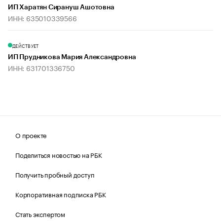
ИП Харатян Сирануш Ашотовна
ИНН: 635010339566
ДЕЙСТВУЕТ
ИП Прудникова Мария Александровна
ИНН: 631701336750
О проекте
Поделиться новостью на РБК
Получить пробный доступ
Корпоративная подписка РБК
Стать экспертом