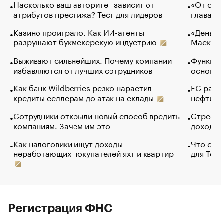
Насколько ваш авторитет зависит от
«От спо
атрибутов престижа? Тест для лидеров
глава к
Казино проиграло. Как ИИ-агенты
«Деньги
разрушают букмекерскую индустрию
Маск в 
Выживают сильнейших. Почему компании
Функции
избавляются от лучших сотрудников
основ э
Как банк Wildberries резко нарастил
ЕС раз
кредиты селлерам до атак на склады
нефти —
Сотрудники открыли новый способ вредить
Стресс 
компаниям. Зачем им это
доходов
Как налоговики ищут доходы
Что обв
неработающих покупателей яхт и квартир
для Tel
Регистрация ФНС