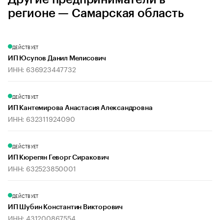
регионе — Самарская область
ДЕЙСТВУЕТ
ИП Юсупов Данил Мелисович
ИНН: 636923447732
ДЕЙСТВУЕТ
ИП Кантемирова Анастасия Александровна
ИНН: 632311924090
ДЕЙСТВУЕТ
ИП Кюрегян Геворг Сиракович
ИНН: 632523850001
ДЕЙСТВУЕТ
ИП Шубин Константин Викторович
ИНН: 431200867554