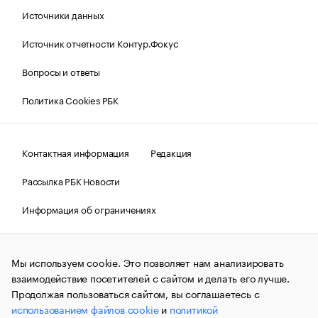
Источники данных
Источник отчетности Контур.Фокус
Вопросы и ответы
Политика Cookies РБК
Контактная информация
Редакция
Рассылка РБК Новости
Информация об ограничениях
Правовая информация
О соблюдении авторских прав
Мы используем cookie. Это позволяет нам анализировать
© АО «РОСБИЗНЕСКОНСАЛТИНГ»,
1995–2026.
Сообщения
и материалы информационного агентства «РБК»
взаимодействие посетителей с сайтом и делать его лучше.
(зарегистрировано Федеральной службой по надзору в сфере
Продолжая пользоваться сайтом, вы соглашаетесь с
связи, информационных технологий и массовых
использованием файлов cookie
и
политикой
коммуникаций (Роскомнадзор) 09.12.2015 за номером ИА