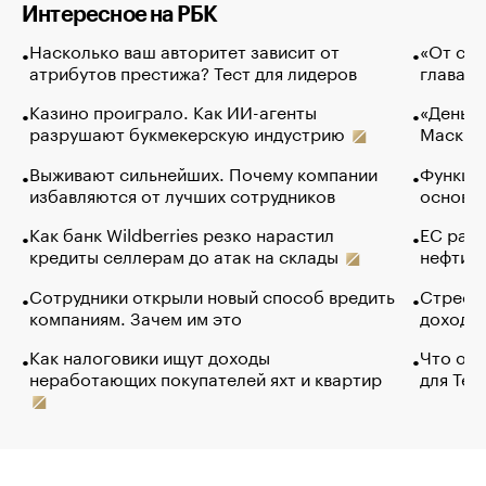
Интересное на РБК
Насколько ваш авторитет зависит от
«От спо
атрибутов престижа? Тест для лидеров
глава к
Казино проиграло. Как ИИ-агенты
«Деньги
разрушают букмекерскую индустрию
Маск в 
Выживают сильнейших. Почему компании
Функции
избавляются от лучших сотрудников
основ э
Как банк Wildberries резко нарастил
ЕС раз
кредиты селлерам до атак на склады
нефти —
Сотрудники открыли новый способ вредить
Стресс 
компаниям. Зачем им это
доходов
Как налоговики ищут доходы
Что обв
неработающих покупателей яхт и квартир
для Tel