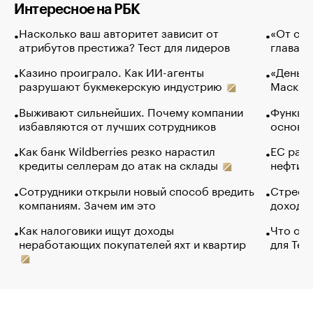
Интересное на РБК
Насколько ваш авторитет зависит от
«От спо
атрибутов престижа? Тест для лидеров
глава к
Казино проиграло. Как ИИ-агенты
«Деньги
разрушают букмекерскую индустрию
Маск в 
Выживают сильнейших. Почему компании
Функции
избавляются от лучших сотрудников
основ э
Как банк Wildberries резко нарастил
ЕС раз
кредиты селлерам до атак на склады
нефти —
Сотрудники открыли новый способ вредить
Стресс 
компаниям. Зачем им это
доходов
Как налоговики ищут доходы
Что обв
неработающих покупателей яхт и квартир
для Tel