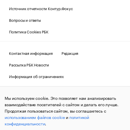
Источник отчетности Контур.Фокус
Вопросы и ответы
Политика Cookies РБК
Контактная информация
Редакция
Рассылка РБК Новости
Информация об ограничениях
Правовая информация
О соблюдении авторских прав
Мы используем cookie. Это позволяет нам анализировать
© АО «РОСБИЗНЕСКОНСАЛТИНГ»,
1995–2026.
Сообщения
и материалы информационного агентства «РБК»
взаимодействие посетителей с сайтом и делать его лучше.
(зарегистрировано Федеральной службой по надзору в сфере
Продолжая пользоваться сайтом, вы соглашаетесь с
связи, информационных технологий и массовых
использованием файлов cookie
и
политикой
коммуникаций (Роскомнадзор) 09.12.2015 за номером ИА
№ФС77-63848) сопровождаются пометкой «РБК». Отдельные
конфиденциальности
.
публикации могут содержать информацию,