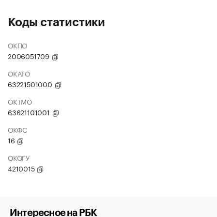
Коды статистики
ОКПО
2006051709
ОКАТО
63221501000
ОКТМО
63621101001
ОКФС
16
ОКОГУ
4210015
Интересное на РБК