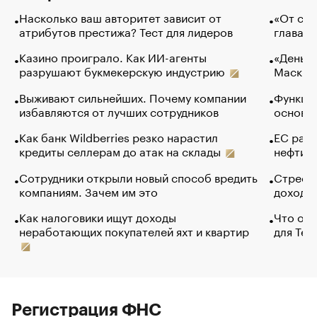
Насколько ваш авторитет зависит от
«От спо
атрибутов престижа? Тест для лидеров
глава к
Казино проиграло. Как ИИ-агенты
«Деньги
разрушают букмекерскую индустрию
Маск в 
Выживают сильнейших. Почему компании
Функции
избавляются от лучших сотрудников
основ э
Как банк Wildberries резко нарастил
ЕС раз
кредиты селлерам до атак на склады
нефти —
Сотрудники открыли новый способ вредить
Стресс 
компаниям. Зачем им это
доходов
Как налоговики ищут доходы
Что обв
неработающих покупателей яхт и квартир
для Tel
Регистрация ФНС