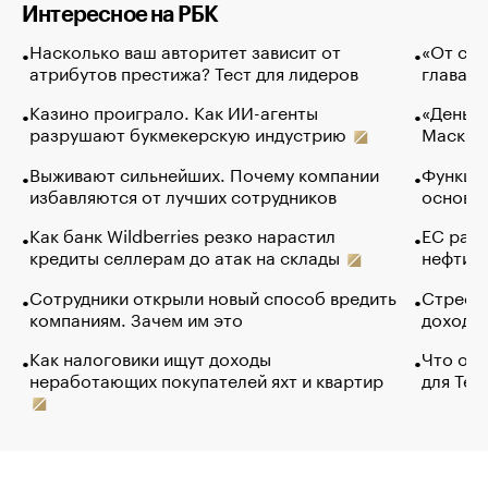
Интересное на РБК
Насколько ваш авторитет зависит от
«От спо
атрибутов престижа? Тест для лидеров
глава к
Казино проиграло. Как ИИ-агенты
«Деньги
разрушают букмекерскую индустрию
Маск в 
Выживают сильнейших. Почему компании
Функции
избавляются от лучших сотрудников
основ э
Как банк Wildberries резко нарастил
ЕС раз
кредиты селлерам до атак на склады
нефти —
Сотрудники открыли новый способ вредить
Стресс 
компаниям. Зачем им это
доходов
Как налоговики ищут доходы
Что обв
неработающих покупателей яхт и квартир
для Tel