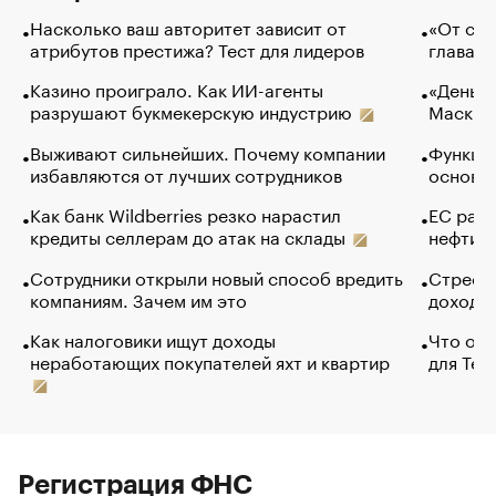
Насколько ваш авторитет зависит от
«От спо
атрибутов престижа? Тест для лидеров
глава к
Казино проиграло. Как ИИ-агенты
«Деньги
разрушают букмекерскую индустрию
Маск в 
Выживают сильнейших. Почему компании
Функции
избавляются от лучших сотрудников
основ э
Как банк Wildberries резко нарастил
ЕС раз
кредиты селлерам до атак на склады
нефти —
Сотрудники открыли новый способ вредить
Стресс 
компаниям. Зачем им это
доходов
Как налоговики ищут доходы
Что обв
неработающих покупателей яхт и квартир
для Tel
Регистрация ФНС