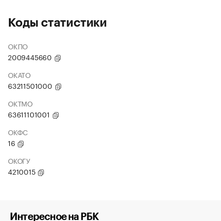
Коды статистики
ОКПО
2009445660
ОКАТО
63211501000
ОКТМО
63611101001
ОКФС
16
ОКОГУ
4210015
Интересное на РБК