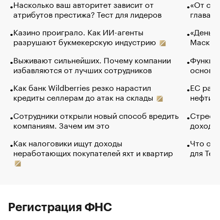
Насколько ваш авторитет зависит от
«От спо
атрибутов престижа? Тест для лидеров
глава к
Казино проиграло. Как ИИ-агенты
«Деньги
разрушают букмекерскую индустрию
Маск в 
Выживают сильнейших. Почему компании
Функции
избавляются от лучших сотрудников
основ э
Как банк Wildberries резко нарастил
ЕС раз
кредиты селлерам до атак на склады
нефти —
Сотрудники открыли новый способ вредить
Стресс 
компаниям. Зачем им это
доходов
Как налоговики ищут доходы
Что обв
неработающих покупателей яхт и квартир
для Tel
Регистрация ФНС