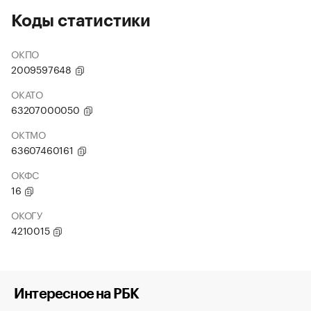
Коды статистики
ОКПО
2009597648
ОКАТО
63207000050
ОКТМО
63607460161
ОКФС
16
ОКОГУ
4210015
Интересное на РБК