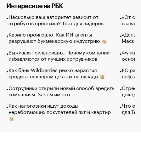
Интересное на РБК
Насколько ваш авторитет зависит от
«От спо
атрибутов престижа? Тест для лидеров
глава к
Казино проиграло. Как ИИ-агенты
«Деньги
разрушают букмекерскую индустрию
Маск в 
Выживают сильнейших. Почему компании
Функции
избавляются от лучших сотрудников
основ э
Как банк Wildberries резко нарастил
ЕС раз
кредиты селлерам до атак на склады
нефти —
Сотрудники открыли новый способ вредить
Стресс 
компаниям. Зачем им это
доходов
Как налоговики ищут доходы
Что обв
неработающих покупателей яхт и квартир
для Tel