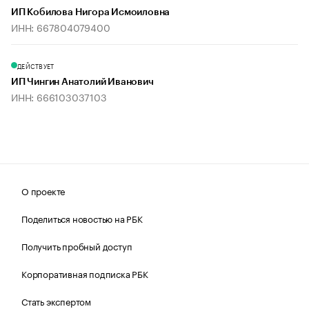
ИП Кобилова Нигора Исмоиловна
ИНН: 667804079400
ДЕЙСТВУЕТ
ИП Чингин Анатолий Иванович
ИНН: 666103037103
О проекте
Поделиться новостью на РБК
Получить пробный доступ
Корпоративная подписка РБК
Стать экспертом