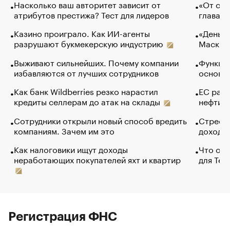
Насколько ваш авторитет зависит от
«От спо
атрибутов престижа? Тест для лидеров
глава к
Казино проиграло. Как ИИ-агенты
«Деньги
разрушают букмекерскую индустрию
Маск в 
Выживают сильнейших. Почему компании
Функции
избавляются от лучших сотрудников
основ э
Как банк Wildberries резко нарастил
ЕС раз
кредиты селлерам до атак на склады
нефти —
Сотрудники открыли новый способ вредить
Стресс 
компаниям. Зачем им это
доходов
Как налоговики ищут доходы
Что обв
неработающих покупателей яхт и квартир
для Tel
Регистрация ФНС