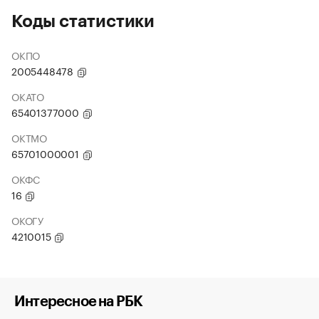
Коды статистики
ОКПО
2005448478
ОКАТО
65401377000
ОКТМО
65701000001
ОКФС
16
ОКОГУ
4210015
Интересное на РБК